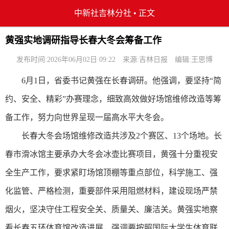
中新社吉林分社
•
正文
黄强实地调研指导长春大冬会筹备工作
发布时间:2026年06月02日 09:22
来源:吉林日报
编辑:王思博
6月1日，省委书记黄强在长春调研。他强调，要坚持“简
约、安全、精彩”办赛理念，细致高效做好场馆维修改造等筹
备工作，努力向世界呈现一届高水平大冬会。
长春大冬会场馆维修改造共涉及2个赛区、13个场地。长
春市滑冰馆主要承办大冬会冰壶比赛项目，黄强十分重视安
全生产工作，要求紧盯场馆顶棚等重点部位，科学施工、强
化监管、严格检测，重要部件采用阻燃材料，建设现场严禁
烟火，坚决守住工程安全关、质量关、廉洁关。黄强实地察
看长春五环体育馆改造进展，强调要按照国际大学生体育联