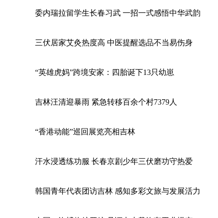
委内瑞拉留学生长春习武 一招一式感悟中华武韵
三伏居家艾灸热度高 中医提醒选品不当易伤身
“英雄虎妈”跨境安家：四胎诞下13只幼崽
吉林汪清迎暴雨 紧急转移百余个村7379人
“香港动能”巡回展览亮相吉林
汗水浸透练功服 长春京剧少年三伏磨功守热爱
韩国青年代表团访吉林 感知多彩文旅与发展活力