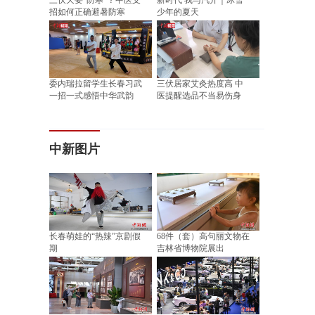
三伏天要“防寒”？中医支
新时代 我与汽开｜冰雪
招如何正确避暑防寒
少年的夏天
委内瑞拉留学生长春习武
三伏居家艾灸热度高 中
一招一式感悟中华武韵
医提醒选品不当易伤身
中新图片
长春萌娃的“热辣”京剧假
68件（套）高句丽文物在
期
吉林省博物院展出