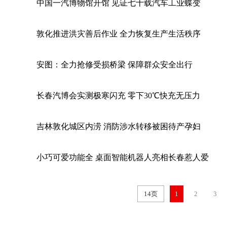
中国一汽博物馆开馆 见证七十载汽车工业蝶变
敦化推进洪灾善后作业 全力恢复生产生活秩序
安图：全力抢修受损桥梁 保障群众安全出行
长春汽博会实测极寒闪充 零下30℃快充无压力
吉林敦化城区内涝 消防涉水转移被困待产孕妇
小巧可爱功能全 桌面智能机器人亮相长春惹人爱
14页
1
2
3