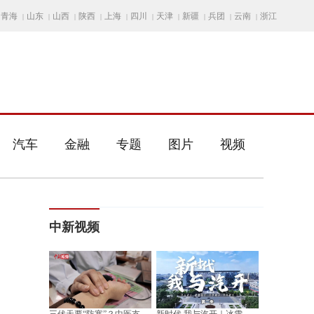
青海
山东
山西
陕西
上海
四川
天津
新疆
兵团
云南
浙江
|
|
|
|
|
|
|
|
|
|
汽车
金融
专题
图片
视频
中新视频