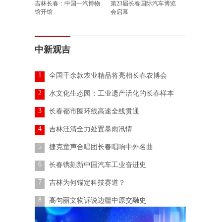
吉林长春：中国一汽博物
第23届长春国际汽车博览
馆开馆
会启幕
中新观吉
1
全国千余款农业精品将亮相长春农博会
2
水文化生态园：工业遗产活化的长春样本
3
长春都市圈环线高速全线贯通
4
吉林汪清全力处置暴雨汛情
5
捷克童声合唱团长春唱响中外名曲
6
长春镌刻新中国汽车工业奋进史
7
吉林为何锚定科技赛道？
8
高句丽文物诉说边疆中原交融史