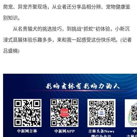
爬宠、异宠齐聚现场，从业者还分享品相分辨、宠物健康鉴
别知识。
从名贵猫犬的挑选技巧，到挑战“抓蛇”初体验，小新沉
浸式逛展体验乐趣多多，来和我一起感受这份快乐吧。(记者
吕盛楠)