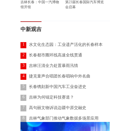
吉林长春：中国一汽博物
第23届长春国际汽车博览
馆开馆
会启幕
中新观吉
1
水文化生态园：工业遗产活化的长春样本
2
长春都市圈环线高速全线贯通
3
吉林汪清全力处置暴雨汛情
4
捷克童声合唱团长春唱响中外名曲
5
长春镌刻新中国汽车工业奋进史
6
吉林为何锚定科技赛道？
7
高句丽文物诉说边疆中原交融史
8
吉林气象部门推动气象数据多场景应用