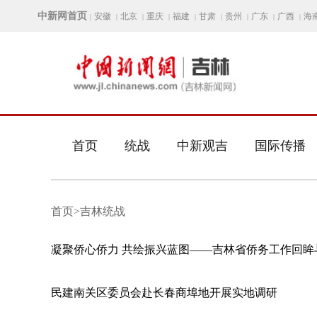
中新网首页
安徽
北京
重庆
福建
甘肃
贵州
广东
广西
海
|
|
|
|
|
|
|
|
|
首页
统战
中新观吉
国际传播
首页>吉林统战
凝聚侨心侨力 共绘振兴蓝图——吉林省侨务工作回眸
民建南关区委员会赴长春商埠地开展实地调研