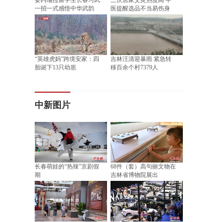
委内瑞拉留学生长春习武
三伏居家艾灸热度高 中
一招一式感悟中华武韵
医提醒选品不当易伤身
“英雄虎妈”跨境安家：四
吉林汪清迎暴雨 紧急转
胎诞下13只幼崽
移百余个村7379人
中新图片
长春萌娃的“热辣”京剧假
68件（套）高句丽文物在
期
吉林省博物院展出