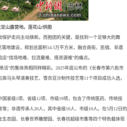
定山露营地。莲花山/供图
保护走向主动焕新。而抱团的关键，是找到一个足够大的舞
落地建设，规划总面积14.5万平方米，融合商街、民宿、非遗
店“找场地难、拉流量难、搭资源难”的痛点。
活”的集体亮相同样精彩。2025年底公布的《长春市第六批市
古族马头琴演奏技艺、雪衣豆沙制作技艺等11个项目成功入选，
家级1项、省级12项、市级19项，包含了传统医药、传统技
；非遗传承人20人，其中省级10人、市级10人。在5月12日的
化生态园、长春世界雕塑园、长春坊超级市集等四个特色载体现