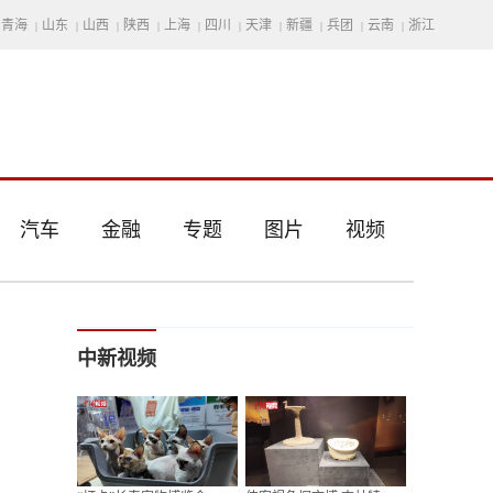
青海
山东
山西
陕西
上海
四川
天津
新疆
兵团
云南
浙江
|
|
|
|
|
|
|
|
|
|
汽车
金融
专题
图片
视频
中新视频