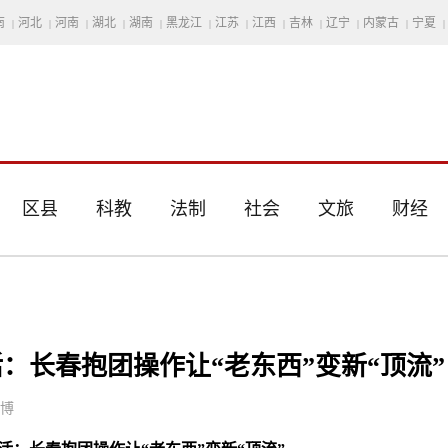
南
河北
河南
湖北
湖南
黑龙江
江苏
江西
吉林
辽宁
内蒙古
宁夏
|
|
|
|
|
|
|
|
|
|
|
|
区县
科教
法制
社会
文旅
财经
：长春抱团操作让“老东西”变新“顶流”
思博