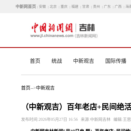
中新网首页
安徽
北京
重庆
福建
甘肃
贵州
广东
广西
海
|
|
|
|
|
|
|
|
|
首页
统战
中新观吉
国际传播
首页
-->
中新观吉
（中新观吉）百年老店+民间绝活
发布时间:2026年05月27日 16:56
来源:中新网吉林
编辑:王