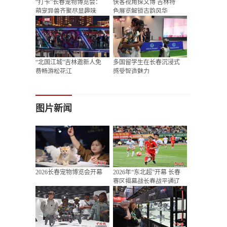
“打卡”长春宠物博览会：
侠客视角探文博 吉林特
萌宠异兽齐聚尽显趣味
色展览解锁古韵风华
“北国江城”吉林邀新人免
多国留学生在长春沉浸式
费畅游松花江
感受智造魅力
图片新闻
2026长春宠物博览会开幕
2026年“东北超”开幕 长春
赛区揭幕战长春战平通辽