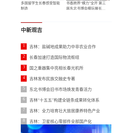
多国留学生长春感受智能
书香跨界“模力”全开 第三
制造
届东北书博会模玩展长春
开展
中新观吉
1
吉林：盐碱地成果助力中非农业合作
2
长春加速打造国际物流枢纽
3
国之重器集中亮相长春光机所
4
吉林发布民族交融史专著
5
东北书博会旧书市场焕发青春活力
6
吉林“十五五”构建全链条成果转化体系
7
吉林：全力培育壮大旅居康养特色产业
8
吉林：卫星核心零部件全部国产化