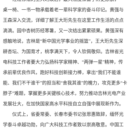
桌一椅、一书一物承载着老一辈科学家的奋斗印记。黄强与
王森深入交流，详细了解王大珩先生在这里工作生活的点点
滴滴。园中杏树历经寒暑，又一次结出累累硕果。黄强深有
感触地说，吉林是“新中国光学事业的摇篮”，王大珩先生深
耕杏坛、为国育才，桃李满天下，令人钦佩敬仰。吉林省光
电科技工作者要大力弘扬科学家精神、“两弹一星”精神，传
承前辈优良作风，跑好科技创新接力棒，拿出“我们不能谁
能、我们不干谁干”的担当和“舍我其谁”的魄力，攻克更多“卡
脖子”难题，掌握更多关键核心技术，努力推动吉林光电产业
发展壮大，在加快国家高水平科技自立自强中展现新作为。
仪式上，省委常委、长春市委书记张恩惠致辞，缅怀光
学泰斗卓越功勋，向广大科技工作者致以崇高敬意。中国工