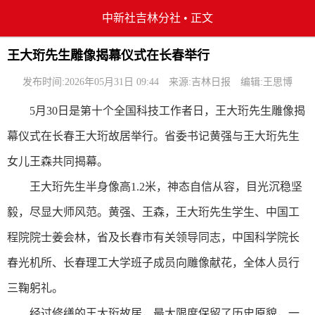
中新社吉林分社
•
正文
王大珩先生雕像揭幕仪式在长春举行
发布时间:2026年05月31日 09:44
来源:吉林日报
编辑:王思博
5月30日是第十个全国科技工作者日，王大珩先生雕像揭
幕仪式在长春王大珩故居举行。省委书记黄强与王大珩先生
女儿王森共同揭幕。
王大珩先生半身像高1.2米，神态自信从容，目光沉稳坚
毅，尽显大师风范。黄强、王森，王大珩先生学生、中国工
程院院士姜会林，省及长春市有关领导同志，中国科学院长
春光机所、长春理工大学班子成员向雕像献花，全体人员行
三鞠躬礼。
经过修缮的王大珩故居，最大限度保留了历史原貌，一