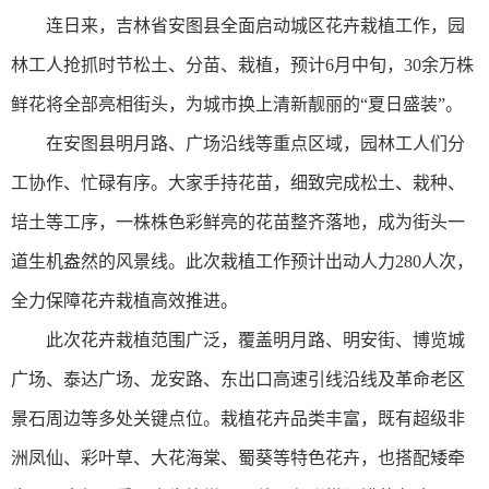
连日来，吉林省安图县全面启动城区花卉栽植工作，园
林工人抢抓时节松土、分苗、栽植，预计6月中旬，30余万株
鲜花将全部亮相街头，为城市换上清新靓丽的“夏日盛装”。
在安图县明月路、广场沿线等重点区域，园林工人们分
工协作、忙碌有序。大家手持花苗，细致完成松土、栽种、
培土等工序，一株株色彩鲜亮的花苗整齐落地，成为街头一
道生机盎然的风景线。此次栽植工作预计出动人力280人次，
全力保障花卉栽植高效推进。
此次花卉栽植范围广泛，覆盖明月路、明安街、博览城
广场、泰达广场、龙安路、东出口高速引线沿线及革命老区
景石周边等多处关键点位。栽植花卉品类丰富，既有超级非
洲凤仙、彩叶草、大花海棠、蜀葵等特色花卉，也搭配矮牵