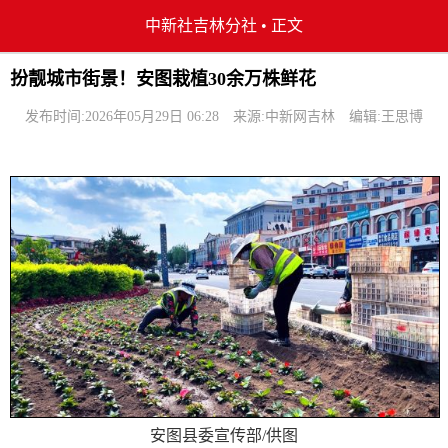
中新社吉林分社
•
正文
扮靓城市街景！安图栽植30余万株鲜花
发布时间:2026年05月29日 06:28
来源:中新网吉林
编辑:王思博
安图县委宣传部/供图