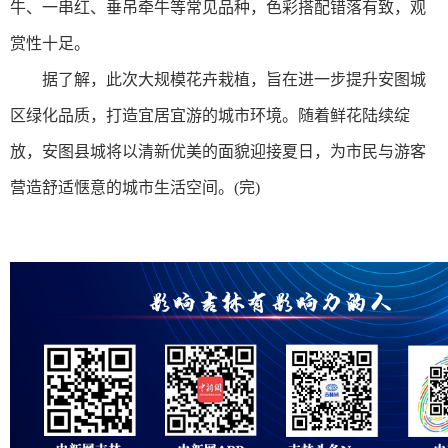
牛、一串红、垂吊牵牛等常见品种，色彩搭配错落有致，观
赏性十足。
据了解，此次大规模花卉栽植，旨在进一步提升安图城
区绿化品质，打造宜居宜游的城市环境。随着鲜花陆续绽
放，安图县城将以清新优美的面貌迎接夏日，为市民与游客
营造舒适惬意的城市生活空间。(完)