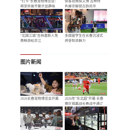
“打卡”长春宠物博览会：
侠客视角探文博 吉林特
萌宠异兽齐聚尽显趣味
色展览解锁古韵风华
“北国江城”吉林邀新人免
多国留学生在长春沉浸式
费畅游松花江
感受智造魅力
图片新闻
2026长春宠物博览会开幕
2026年“东北超”开幕 长春
赛区揭幕战长春战平通辽