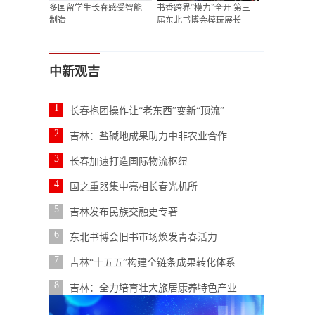
多国留学生长春感受智能
书香跨界“模力”全开 第三
制造
届东北书博会模玩展长春
开展
中新观吉
1
长春抱团操作让“老东西”变新“顶流”
2
吉林：盐碱地成果助力中非农业合作
3
长春加速打造国际物流枢纽
4
国之重器集中亮相长春光机所
5
吉林发布民族交融史专著
6
东北书博会旧书市场焕发青春活力
7
吉林“十五五”构建全链条成果转化体系
8
吉林：全力培育壮大旅居康养特色产业