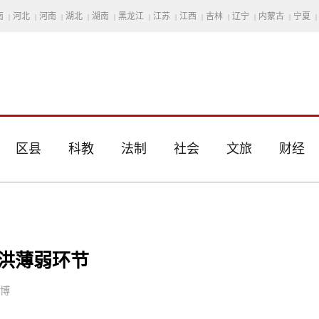
南
河北
河南
湖北
湖南
黑龙江
江苏
江西
吉林
辽宁
内蒙古
宁夏
|
|
|
|
|
|
|
|
|
|
|
|
区县
科教
法制
社会
文旅
财经
防洪薄弱环节
思博