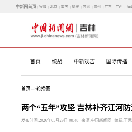
中新网首页
安徽
北京
重庆
福建
甘肃
贵州
广东
广西
海
|
|
|
|
|
|
|
|
|
首页
统战
中新观吉
国际传播
首页
-->
轮播图
两个“五年”攻坚 吉林补齐江河
发布时间:2026年05月29日 08:48
来源:中国新闻网
编辑:王