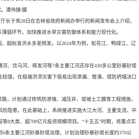
况。谭伟旗/摄
厅厅长于亮28日在吉林省政府新闻办举行的新闻发布会上介绍，
系薄弱环节，加快推进水旱灾害防御体系和能力现代化。
超标准洪水多发频发。以2024年为例，松花江、鸭绿江、辽
、饮马河、辉发河等7条主要江河还存在430多公里砂基砂堤
比较强，在极端洪涝灾害下极易出现渗漏、管涌、堤防坍塌决口
路，计划通过修筑防渗墙、减压井、堤坡土工膜等工程措施，
风险隐患。在此基础上，系统推进实施大江大河、主要支流、中
等8大类、超700亿元投资规模项目。“十五五”时期，将重点实
6条主要江河砂基砂堤治理，计划治理砂基砂堤长度约370公