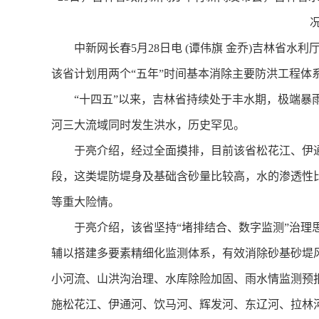
中新网长春5月28日电 (谭伟旗 金乔)吉林省水利
该省计划用两个“五年”时间基本消除主要防洪工程体
“十四五”以来，吉林省持续处于丰水期，极端暴雨、
河三大流域同时发生洪水，历史罕见。
于亮介绍，经过全面摸排，目前该省松花江、伊通河
段，这类堤防堤身及基础含砂量比较高，水的渗透性
等重大险情。
于亮介绍，该省坚持“堵排结合、数字监测”治理思
辅以搭建多要素精细化监测体系，有效消除砂基砂堤
小河流、山洪沟治理、水库除险加固、雨水情监测预报
施松花江、伊通河、饮马河、辉发河、东辽河、拉林河