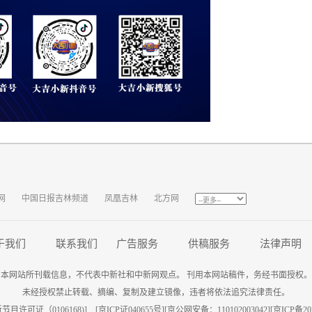
网
中国日报吉林频道
凤凰吉林
北方网
于我们
联系我们
广告服务
供稿服务
法律声明
本网站所刊载信息，不代表中新社和中新网观点。 刊用本网站稿件，务经书面授权。
未经授权禁止转载、摘编、复制及建立镜像，违者将依法追究法律责任。
目许可证（0106168)] [
京ICP证040655号
][京公网安备：110102003042][
京ICP备202