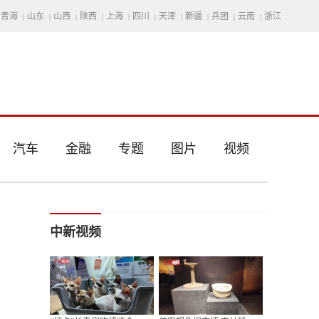
青海
山东
山西
陕西
上海
四川
天津
新疆
兵团
云南
浙江
|
|
|
|
|
|
|
|
|
|
汽车
金融
专题
图片
视频
中新视频