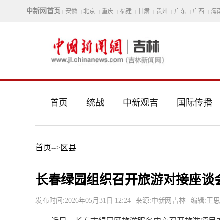
中新网首页
安徽
北京
重庆
福建
甘肃
贵州
广东
广西
海
|
|
|
|
|
|
|
|
|
首页
统战
中新观吉
国际传播
首页
-->
区县
长春绿园组织召开旅游对接座谈
发布时间:2026年05月31日 12:24
来源:中新网吉林
编辑:王