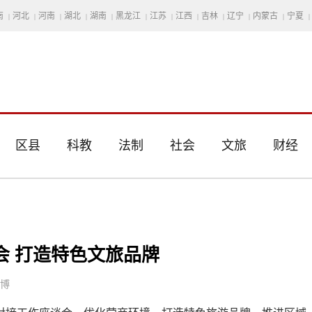
南
河北
河南
湖北
湖南
黑龙江
江苏
江西
吉林
辽宁
内蒙古
宁夏
|
|
|
|
|
|
|
|
|
|
|
|
区县
科教
法制
社会
文旅
财经
会 打造特色文旅品牌
思博