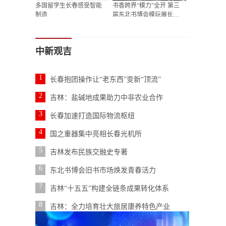
多国留学生长春感受智能
书香跨界“模力”全开 第三
制造
届东北书博会模玩展长春
开展
中新观吉
1
长春抱团操作让“老东西”变新“顶流”
2
吉林：盐碱地成果助力中非农业合作
3
长春加速打造国际物流枢纽
4
国之重器集中亮相长春光机所
5
吉林发布民族交融史专著
6
东北书博会旧书市场焕发青春活力
7
吉林“十五五”构建全链条成果转化体系
8
吉林：全力培育壮大旅居康养特色产业