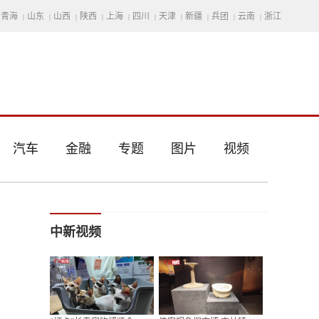
青海
山东
山西
陕西
上海
四川
天津
新疆
兵团
云南
浙江
|
|
|
|
|
|
|
|
|
|
汽车
金融
专题
图片
视频
中新视频