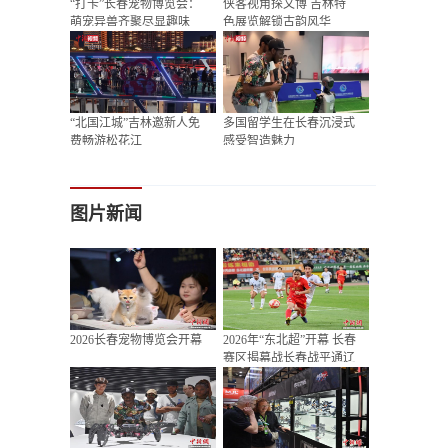
“打卡”长春宠物博览会：
侠客视角探文博 吉林特
萌宠异兽齐聚尽显趣味
色展览解锁古韵风华
“北国江城”吉林邀新人免
多国留学生在长春沉浸式
费畅游松花江
感受智造魅力
图片新闻
2026长春宠物博览会开幕
2026年“东北超”开幕 长春
赛区揭幕战长春战平通辽