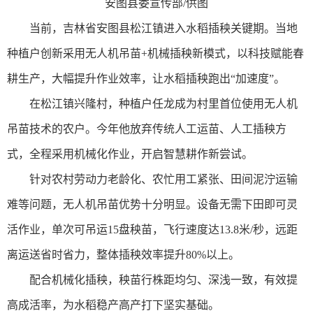
安图县委宣传部/供图
当前，吉林省安图县松江镇进入水稻插秧关键期。当地
种植户创新采用无人机吊苗+机械插秧新模式，以科技赋能春
耕生产，大幅提升作业效率，让水稻插秧跑出“加速度”。
在松江镇兴隆村，种植户任龙成为村里首位使用无人机
吊苗技术的农户。今年他放弃传统人工运苗、人工插秧方
式，全程采用机械化作业，开启智慧耕作新尝试。
针对农村劳动力老龄化、农忙用工紧张、田间泥泞运输
难等问题，无人机吊苗优势十分明显。设备无需下田即可灵
活作业，单次可吊运15盘秧苗，飞行速度达13.8米/秒，远距
离运送省时省力，整体插秧效率提升80%以上。
配合机械化插秧，秧苗行株距均匀、深浅一致，有效提
高成活率，为水稻稳产高产打下坚实基础。