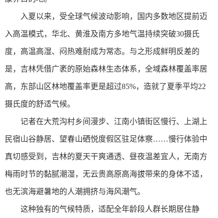
入夏以来，受全球气候波动影响，国内多数地区提前迈
入高温模式，华北、黄淮及南方多地气温持续突破30摄氏
度，高温高湿、闷热难耐成为常态。与之形成鲜明反差的
是，吉林凭借广袤的原始森林生态体系，全域森林覆盖率居
高，东部山区林地覆盖率更是超过85%，造就了夏季平均22
摄氏度的舒适气候。
记者在大荒沟村乡间漫步、江南小镇街区慢行、上湖上
民宿山谷静居、望春山硒悦度假区驻足体察……慢行体验中
真切感受到，吉林的夏天干爽通透、昼夜温差宜人，无南方
梅雨时节的黏腻潮湿，无云贵高原高海拔带来的身体不适，
也无滨海避暑地的人潮拥挤与海风潮气。
这种独有的气候特质，适配全年龄段人群长期居住静