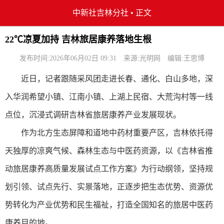
中新社吉林分社
•
正文
22℃凉夏加持 吉林旅居康养落地生根
发布时间:2026年06月02日 09:31
来源:光明网
编辑:王思博
近日，记者跟随采风团走进长春、通化、白山多地，深
入华润希望小镇、江南小镇、上湖上民宿、大荒沟村等一线
点位，沉浸式调研吉林省旅居康养产业发展现状。
作为北方生态屏障和道地中药材重要产区，吉林依托得
天独厚的凉爽气候、森林生态与中医药资源，以《吉林省推
动旅居康养高质量发展试点工作方案》为行动纲领，坚持规
划引领、试点先行、实景落地，正逐步把生态优势、资源优
势转化为产业优势和民生福祉，打造全国知名的旅居中医药
康养目的地。