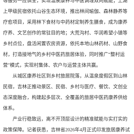
等服务一应俱全，实现温泉康养与中医调理双向赋能；上湖
上甲级民宿依托山谷生态环境，推出林间瑜伽、森林静养等
疗愈项目，采用林下食材与中药材定制养生膳食，成为康养
疗养、文艺创作的常驻目的地；大荒沟村、华润希望小镇等
乡村点位，盘活闲置农房资源，依托本地山林药材、山野食
材，打造接地气的乡村中医药旅居体验，同时推广“整村运
营”模式，实现村集体、农户与运营主体共赢。
从城区康养社区到乡村旅居院落，从温泉度假区到山林
民宿，吉林正推动景区、民宿、乡村与医疗、餐饮、文创业
态深度融合，构建起多层次、全覆盖的旅居中医药康养供给
体系。
产业行稳致远，离不开顶层设计的精准赋能与实打实的
政策保障。记者获悉，吉林省2026年4月正式印发旅居康养试