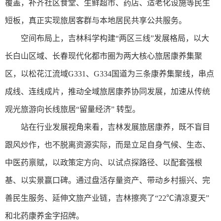
覆盖，补齐社区食堂、生鲜超市、药店、适老化设施等民生
短板，真正实现旅居客群与本地居民共享公共服务。
空间布局上，吉林科学构建“两区三线”发展格局，以大
长白山区域、长春现代化都市圈为两大核心旅居康养集聚
区，以松花江流域G331、G334国道为三条康养集聚线，串点
成线、连线成片，推动全域旅居康养协同发展，加速从传统
观光旅游向长线旅居“留量经济” 转型。
站在行业发展视角来看，吉林发展旅居康养，既不盲目
跟风炒作，也不脱离资源实际，而是立足自身气候、生态、
中医药禀赋，以政策定方向、以试点探路径、以配套强根
基、以实景赢口碑。通过盘活存量资产、带动乡村振兴、完
善民生服务、延伸文旅产业链，吉林擦亮了“22℃清凉夏天”
和北药康养金字招牌。