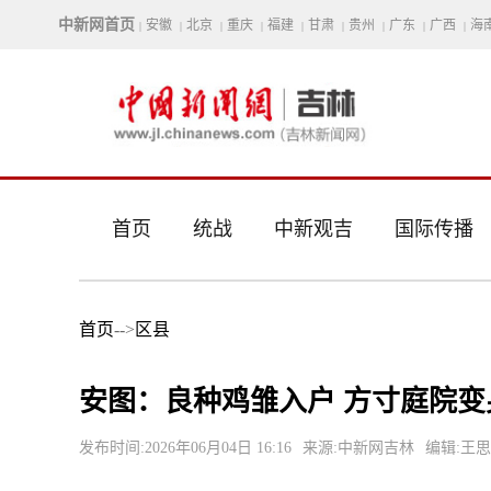
中新网首页
安徽
北京
重庆
福建
甘肃
贵州
广东
广西
海
|
|
|
|
|
|
|
|
|
首页
统战
中新观吉
国际传播
首页
-->
区县
安图：良种鸡雏入户 方寸庭院变
发布时间:2026年06月04日 16:16
来源:中新网吉林
编辑:王