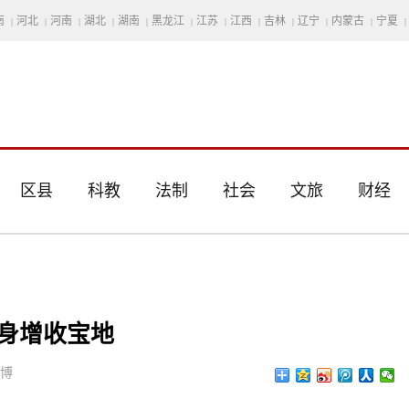
南
河北
河南
湖北
湖南
黑龙江
江苏
江西
吉林
辽宁
内蒙古
宁夏
|
|
|
|
|
|
|
|
|
|
|
|
区县
科教
法制
社会
文旅
财经
身增收宝地
思博