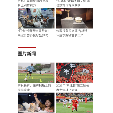
吉林：童趣绘山河 尽显
“东北超”邂逅冬捕文化 演
乡土别样魅力
员热舞诠释家乡情
“打卡”长春宠物博览会：
侠客视角探文博 吉林特
萌宠异兽齐聚尽显趣味
色展览解锁古韵风华
图片新闻
吉林长春：无声球场上的
2026年“东北超”第二轮长
铿锵玫瑰
春主场战平大连