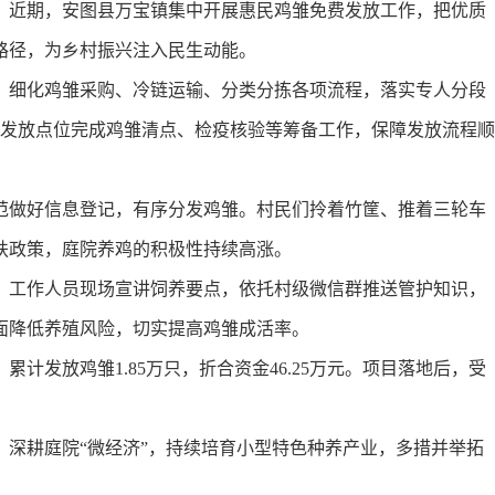
近期，安图县万宝镇集中开展惠民鸡雏免费发放工作，把优质
路径，为乡村振兴注入民生动能。
细化鸡雏采购、冷链运输、分类分拣各项流程，落实专人分段
村发放点位完成鸡雏清点、检疫核验等筹备工作，保障发放流程顺
做好信息登记，有序分发鸡雏。村民们拎着竹筐、推着三轮车
扶政策，庭院养鸡的积极性持续高涨。
工作人员现场宣讲饲养要点，依托村级微信群推送管护知识，
面降低养殖风险，切实提高鸡雏成活率。
发放鸡雏1.85万只，折合资金46.25万元。项目落地后，受
耕庭院“微经济”，持续培育小型特色种养产业，多措并举拓