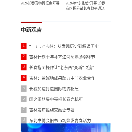
2026长春宠物博览会开幕
2026年“东北超”开幕 长春
赛区揭幕战长春战平通辽
中新观吉
1
“十五五”吉林：从发现历史到解读历史
2
吉林计划十年补齐江河防洪薄弱环节
3
长春抱团操作让“老东西”变新“顶流”
4
吉林：盐碱地成果助力中非农业合作
5
长春加速打造国际物流枢纽
6
国之重器集中亮相长春光机所
7
吉林发布民族交融史专著
8
东北书博会旧书市场焕发青春活力