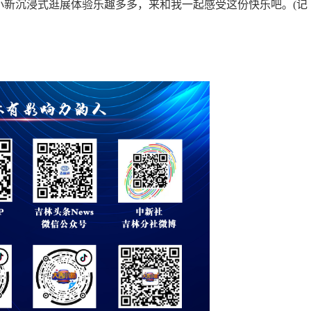
新沉浸式逛展体验乐趣多多，来和我一起感受这份快乐吧。(记