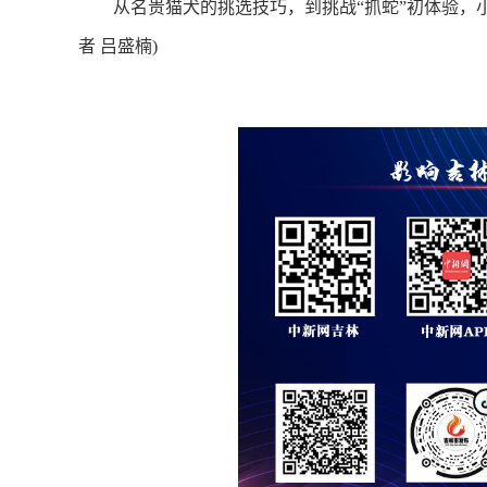
从名贵猫犬的挑选技巧，到挑战“抓蛇”初体验，小
者 吕盛楠)