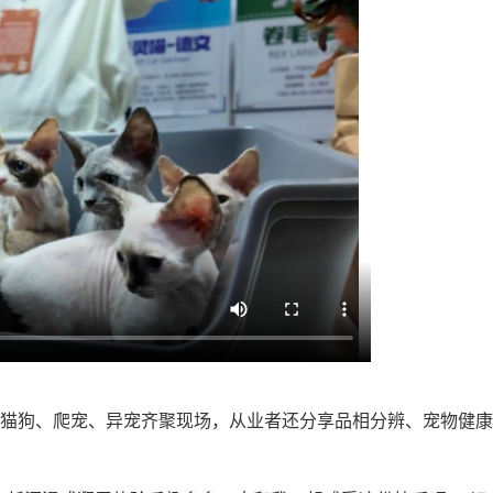
猫狗、爬宠、异宠齐聚现场，从业者还分享品相分辨、宠物健康