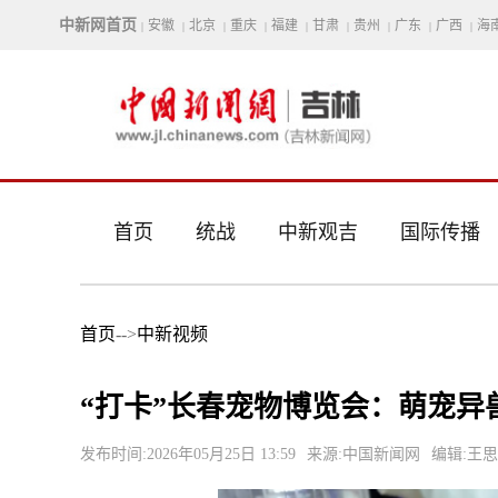
中新网首页
安徽
北京
重庆
福建
甘肃
贵州
广东
广西
海
|
|
|
|
|
|
|
|
|
首页
统战
中新观吉
国际传播
首页
-->
中新视频
“打卡”长春宠物博览会：萌宠异
发布时间:2026年05月25日 13:59
来源:中国新闻网
编辑:王