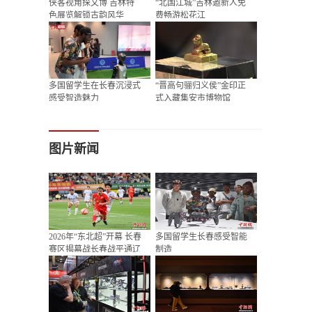
侠客视角探文博 吉林特
“北国江城”吉林邀新人免
色展览解锁古韵风华
费畅游松花江
多国留学生在长春沉浸式
“晋高句骊归义侯”金印正
感受智造魅力
式入藏集安市博物馆
图片新闻
2026年“东北超”开幕 长春
多国留学生长春感受智能
赛区揭幕战长春战平通辽
制造