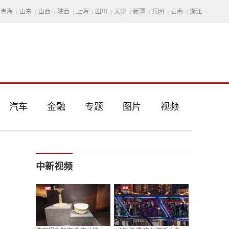
青海
山东
山西
陕西
上海
四川
天津
新疆
兵团
云南
浙江
|
|
|
|
|
|
|
|
|
|
汽车
金融
专题
图片
视频
中新视频