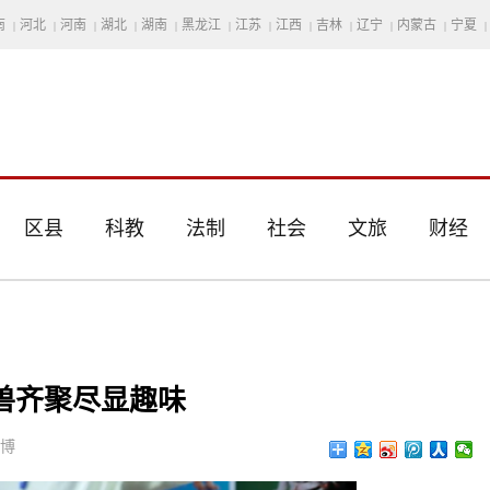
南
河北
河南
湖北
湖南
黑龙江
江苏
江西
吉林
辽宁
内蒙古
宁夏
|
|
|
|
|
|
|
|
|
|
|
|
区县
科教
法制
社会
文旅
财经
兽齐聚尽显趣味
思博