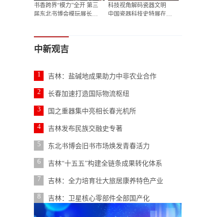
书香跨界“模力”全开 第三
科技视角解码瓷器文明
届东北书博会模玩展长春
中国瓷器科技史特展在长
开展
春展览
中新观吉
1
吉林：盐碱地成果助力中非农业合作
2
长春加速打造国际物流枢纽
3
国之重器集中亮相长春光机所
4
吉林发布民族交融史专著
5
东北书博会旧书市场焕发青春活力
6
吉林“十五五”构建全链条成果转化体系
7
吉林：全力培育壮大旅居康养特色产业
8
吉林：卫星核心零部件全部国产化