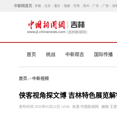
中新网首页
安徽
北京
重庆
福建
甘肃
贵州
广东
广西
海
|
|
|
|
|
|
|
|
|
首页
统战
中新观吉
国际传播
首页
-->
中新视频
侠客视角探文博 吉林特色展览解
发布时间:2026年05月22日 14:04
来源:中国新闻网
编辑:王