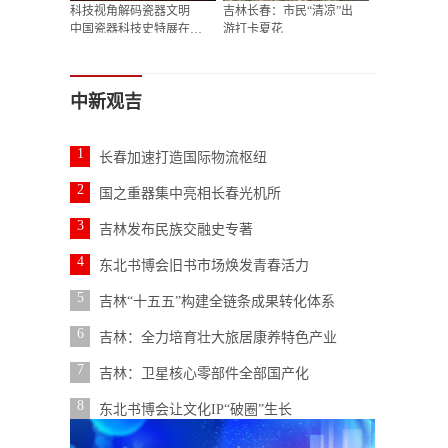
科技视角解码瓷器文明
吉林长春：市民“清凉”出
中国瓷器科技史特展在长
游打卡夏花
春展览
中新观吉
1
长春加速打造国际物流枢纽
2
国之重器集中亮相长春光机所
3
吉林发布民族交融史专著
4
东北书博会旧书市场焕发青春活力
5
吉林“十五五”构建全链条成果转化体系
6
吉林：全力培育壮大旅居康养特色产业
7
吉林：卫星核心零部件全部国产化
8
东北书博会让文化IP“破圈”生长