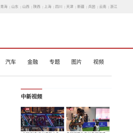
青海
山东
山西
陕西
上海
四川
天津
新疆
兵团
云南
浙江
|
|
|
|
|
|
|
|
|
|
汽车
金融
专题
图片
视频
中新视频