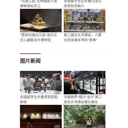
“北国江城”吉林邀新人免
多国留学生在长春沉浸式
费畅游松花江
感受智造魅力
“晋高句骊归义侯”金印正
第三届东北书博会：人教
式入藏集安市博物馆
社带来课本里的“青春”
图片新闻
多国留学生长春感受智能
书香跨界“模力”全开 第三
制造
届东北书博会模玩展长春
开展