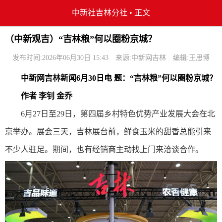
中新社吉林分社
•
正文
（中新观吉）“吉林粮”何以圈粉京城？
发布时间:2026年06月30日 15:43
来源:中新网吉林
编辑:王思博
中新网吉林新闻6月30日电 题：“吉林粮”何以圈粉京城？
作者 李钊 金乔
6月27日至29日，第四届乡村特色优势产业发展大会在北
京举办。展会三天，吉林展台前，鲜食玉米的甜香总能引来
不少人驻足。期间，也有经销商主动找上门来洽谈合作。