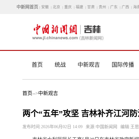
中新网首页
安徽
北京
重庆
福建
甘肃
贵州
广东
广西
海
|
|
|
|
|
|
|
|
|
首页
统战
中新观吉
国际传播
首页
-->
中新观吉
两个“五年”攻坚 吉林补齐江河
发布时间:2026年06月02日 14:09
来源:中国新闻网
编辑:王