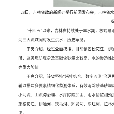
28日，吉林省政府新闻办举行新闻发布会，吉林省水
“十四五”以来，吉林省持续处于丰水期，极端暴雨、
河三大流域同时发生洪水，历史罕见。
于亮介绍，经过全面摸排，目前该省松花江、伊通河
段，这类堤防堤身及基础含砂量比较高，水的渗透性
等重大险情。
于亮介绍，该省坚持“堵排结合、数字监测”治理思
辅以搭建多要素精细化监测体系，有效消除砂基砂堤
小河流、山洪沟治理、水库除险加固、雨水情监测预报
施松花江、伊通河、饮马河、辉发河、东辽河、拉林河
里。