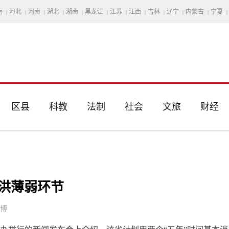
南
河北
河南
湖北
湖南
黑龙江
江苏
江西
吉林
辽宁
内蒙古
宁夏
|
|
|
|
|
|
|
|
|
|
|
|
区县
科教
法制
社会
文旅
财经
防洪薄弱环节
思博