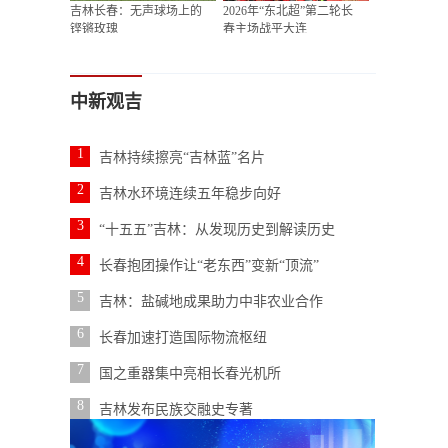
吉林长春：无声球场上的
2026年“东北超”第二轮长
铿锵玫瑰
春主场战平大连
中新观吉
1
吉林持续擦亮“吉林蓝”名片
2
吉林水环境连续五年稳步向好
3
“十五五”吉林：从发现历史到解读历史
4
长春抱团操作让“老东西”变新“顶流”
5
吉林：盐碱地成果助力中非农业合作
6
长春加速打造国际物流枢纽
7
国之重器集中亮相长春光机所
8
吉林发布民族交融史专著