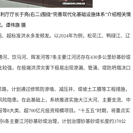
利厅厅长于亮(右二)围绕“完善现代化基础设施体系”介绍相关情
况。谭伟旗 摄
超标准洪水多发频发。以2024年为例，松花江、鸭绿江、辽
、饮马河、辉发河等7条主要江河还存在430多公里砂基砂堤
比较强，在极端洪涝灾害下极易出现渗漏、管涌、堤防坍塌决口
路，计划通过修筑防渗墙、减压井、堤坡土工膜等工程措施，
风险隐患。在此基础上，系统推进实施大江大河、主要支流、中
等8大类、超700亿元投资规模项目。“十五五”时期，将重点实
6条主要江河砂基砂堤治理，计划治理砂基砂堤长度约370公