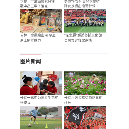
长春：一堂温情收官课
手势作战术 吉林长春听
戳中高三学子泪点
障女足踢出滚烫梦想
吉林：童趣绘山河 尽显
“东北超”邂逅冬捕文化 演
乡土别样魅力
员热舞诠释家乡情
图片新闻
长春一高中为高考生花式
长春六万余株芍药花竞相
送祝福
绽放