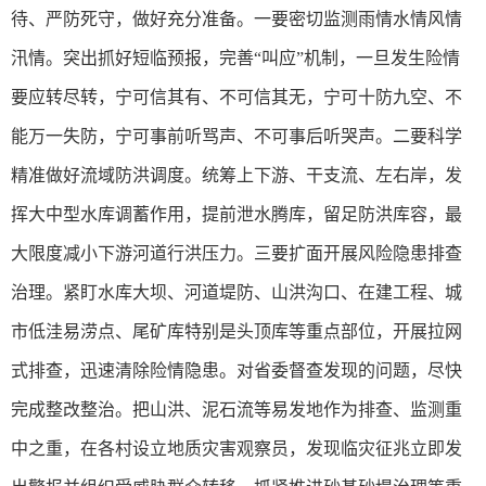
待、严防死守，做好充分准备。一要密切监测雨情水情风情
汛情。突出抓好短临预报，完善“叫应”机制，一旦发生险情
要应转尽转，宁可信其有、不可信其无，宁可十防九空、不
能万一失防，宁可事前听骂声、不可事后听哭声。二要科学
精准做好流域防洪调度。统筹上下游、干支流、左右岸，发
挥大中型水库调蓄作用，提前泄水腾库，留足防洪库容，最
大限度减小下游河道行洪压力。三要扩面开展风险隐患排查
治理。紧盯水库大坝、河道堤防、山洪沟口、在建工程、城
市低洼易涝点、尾矿库特别是头顶库等重点部位，开展拉网
式排查，迅速清除险情隐患。对省委督查发现的问题，尽快
完成整改整治。把山洪、泥石流等易发地作为排查、监测重
中之重，在各村设立地质灾害观察员，发现临灾征兆立即发