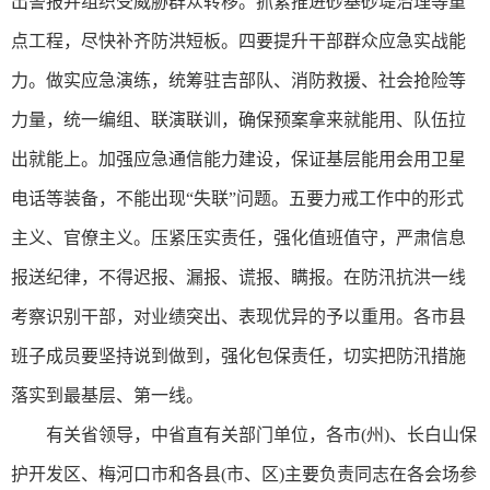
出警报并组织受威胁群众转移‌。抓紧推进砂基砂堤治理等重
点工程，尽快补齐防洪短板。四要提升干部群众应急实战能
力。做实应急演练，统筹驻吉部队、消防救援、社会抢险等
力量，统一编组、联演联训，确保预案拿来就能用、队伍拉
出就能上。加强应急通信能力建设，保证基层能用会用卫星
电话等装备，不能出现“失联”问题。五要力戒工作中的形式
主义、官僚主义。压紧压实责任，强化值班值守，严肃信息
报送纪律，不得迟报、漏报、谎报、瞒报。在防汛抗洪一线
考察识别干部，对业绩突出、表现优异的予以重用。各市县
班子成员要坚持说到做到，强化包保责任，切实把防汛措施
落实到最基层、第一线。
有关省领导，中省直有关部门单位，各市(州)、长白山保
护开发区、梅河口市和各县(市、区)主要负责同志在各会场参