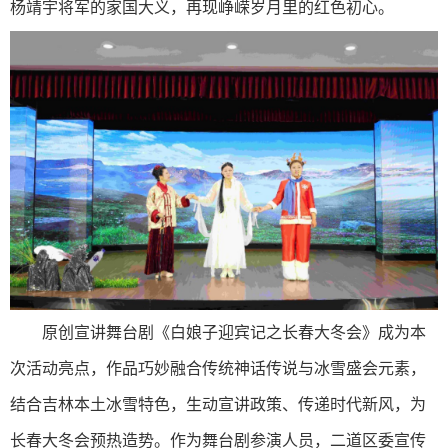
杨靖宇将军的家国大义，再现峥嵘岁月里的红色初心。
原创宣讲舞台剧《白娘子迎宾记之长春大冬会》成为本
次活动亮点，作品巧妙融合传统神话传说与冰雪盛会元素，
结合吉林本土冰雪特色，生动宣讲政策、传递时代新风，为
长春大冬会预热造势。作为舞台剧参演人员，二道区委宣传