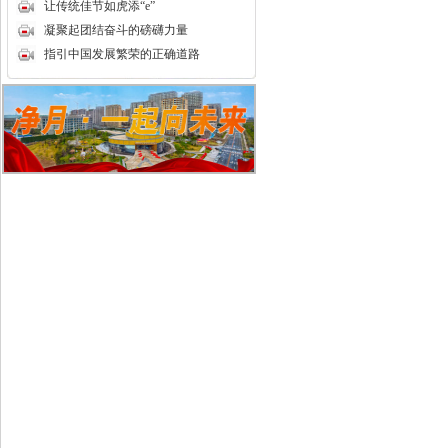
让传统佳节如虎添“e”
凝聚起团结奋斗的磅礴力量
指引中国发展繁荣的正确道路