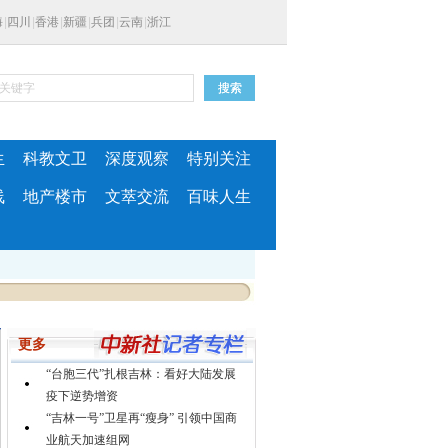
海
|
四川
|
香港
|
新疆
|
兵团
|
云南
|
浙江
生
科教文卫
深度观察
特别关注
线
地产楼市
文萃交流
百味人生
更多
“台胞三代”扎根吉林：看好大陆发展
疫下逆势增资
“吉林一号”卫星再“瘦身” 引领中国商
业航天加速组网