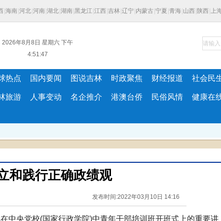
西
|
海南
|
河北
|
河南
|
湖北
|
湖南
|
黑龙江
|
江西
|
吉林
|
辽宁
|
内蒙古
|
宁夏
|
青海
|
山西
|
陕西
|
上
2026年8月8日 星期六 下午
4:51:47
球热点
国内要闻
图说吉林
时政聚焦
财经报道
社会民
林旅游
人事变动
名企推介
港澳台侨
民俗风情
健康在
立和践行正确政绩观
发布时间:2022年03月10日 14:16
中央党校(国家行政学院)中青年干部培训班开班式上的重要讲