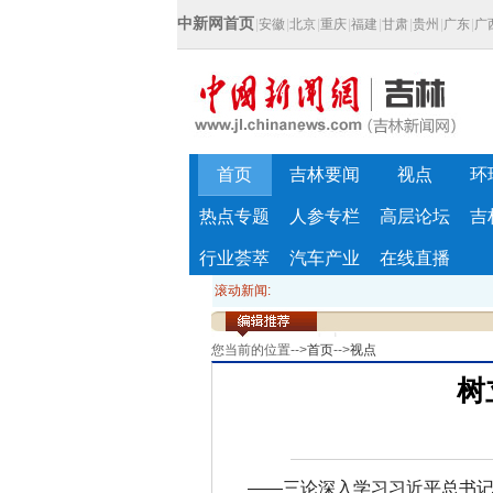
中新网首页
|
安徽
|
北京
|
重庆
|
福建
|
甘肃
|
贵州
|
广东
|
广
首页
吉林要闻
视点
环
热点专题
人参专栏
高层论坛
吉
行业荟萃
汽车产业
在线直播
滚动新闻:
您当前的位置-->
首页
-->
视点
树
——三论深入学习习近平总书记在