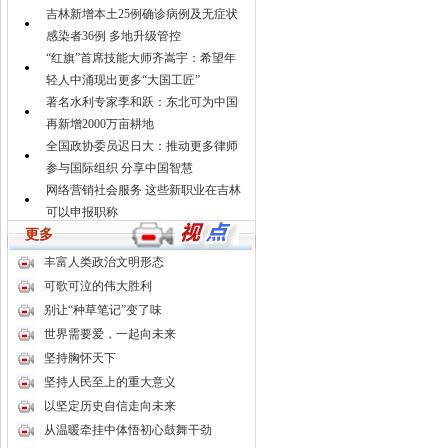
吉林新增本土25例确诊病例及无症状
感染者36例 多地升级管控
“红旗”首席技能大师齐嵩宇：希望年
轻人中涌现出更多“大国工匠”
著名水利专家李和跃：东北可为中国
再新增2000万亩耕地
全国政协委员迟日大：推动更多律师
参与国际组织 分享中国智慧
网络营销社会服务 这些新职业在吉林
可以申报职称
更多
杨安娣：共建“冰雪丝路”将加速中国
冰雪产业国际化
丰富人类政治文明形态
吉林珲春何以成为珍稀海雕“后花
可歌可泣的伟大胜利
园”？
别让“种草笔记”变了味
长春“连落六子”欲5年内进GDP“万亿
世界需要爱，一起向未来
俱乐部”
坚持胸怀天下
“爱最多的一天”：他们向爱人向国家
坚持人民至上的重大意义
示爱
以坚定历史自信走向未来
从温暖牵挂中体悟初心鼓舞干劲