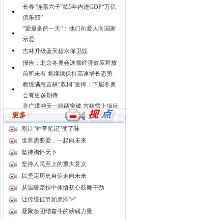
长春“连落六子”欲5年内进GDP“万亿
俱乐部”
“爱最多的一天”：他们向爱人向国家
示爱
吉林升级蓝天碧水保卫战
报告：北京冬奥会冰雪经济效应释放
前所未有 将继续保持高速增长态势
教练满意吉林“双桐”发挥：下届冬奥
会有更多期待
齐广璞冲天一跳两突破 吉林雪上项目
更多
见曙光
长影著名电影摄影师高洪宝去世 代表
别让“种草笔记”变了味
作《保密局的枪声》
世界需要爱，一起向未来
“完达山1号”东北虎放归后多次现身吉
坚持胸怀天下
林天桥岭林区
坚持人民至上的重大意义
启蒙教练谈吉林“双桐”夺牌：永不服
以坚定历史自信走向未来
输 未来可期
从温暖牵挂中体悟初心鼓舞干劲
让传统佳节如虎添“e”
凝聚起团结奋斗的磅礴力量