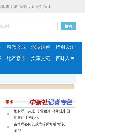
海
|
四川
|
香港
|
新疆
|
兵团
|
云南
|
浙江
生
科教文卫
深度观察
特别关注
线
地产楼市
文萃交流
百味人生
更多
杨安娣：共建“冰雪丝路”将加速中国
冰雪产业国际化
吉林珲春何以成为珍稀海雕“后花
园”？