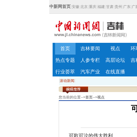
中新网首页
|
安徽
|
北京
|
重庆
|
福建
|
甘肃
|
贵州
|
广东
|
广
首页
吉林要闻
视点
环
热点专题
人参专栏
高层论坛
吉
行业荟萃
汽车产业
在线直播
滚动新闻:
您当前的位置-->
首页
-->
视点
可歌可泣的伟大胜利