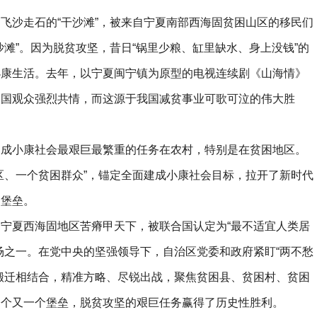
沙走石的“干沙滩”，被来自宁夏南部西海固贫困山区的移民们
沙滩”。因为脱贫攻坚，昔日“锅里少粮、缸里缺水、身上没钱”的
小康生活。去年，以宁夏闽宁镇为原型的电视连续剧《山海情》
全国观众强烈共情，而这源于我国减贫事业可歌可泣的伟大胜
小康社会最艰巨最繁重的任务在农村，特别是在贫困地区。
区、一个贫困群众”，锚定全面建成小康社会目标，拉开了新时代
困堡垒。
夏西海固地区苦瘠甲天下，被联合国认定为“最不适宜人类居
场之一。在党中央的坚强领导下，自治区党委和政府紧盯“两不愁
搬迁相结合，精准方略、尽锐出战，聚焦贫困县、贫困村、贫困
一个又一个堡垒，脱贫攻坚的艰巨任务赢得了历史性胜利。