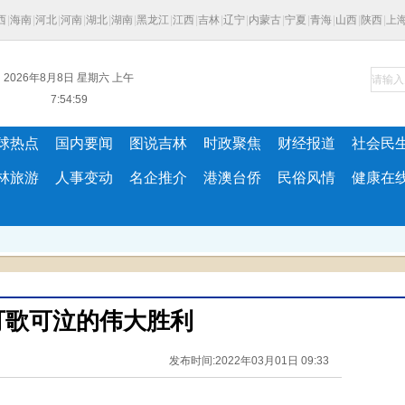
西
|
海南
|
河北
|
河南
|
湖北
|
湖南
|
黑龙江
|
江西
|
吉林
|
辽宁
|
内蒙古
|
宁夏
|
青海
|
山西
|
陕西
|
上
2026年8月8日 星期六 上午
7:54:59
球热点
国内要闻
图说吉林
时政聚焦
财经报道
社会民
林旅游
人事变动
名企推介
港澳台侨
民俗风情
健康在
可歌可泣的伟大胜利
发布时间:2022年03月01日 09:33