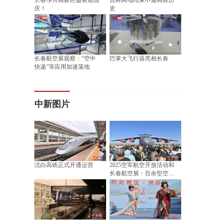
长春净月高新区盛装迎国
吉林两地结束不通高铁历
庆！
史
长春航空展观察：“空中
巴掌大飞行器亮相长春
快递”等应用加速落地
中新图片
沈白高铁正式开通运营
2025空军航空开放活动和
长春航空展：百余型空军
装备亮相