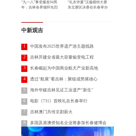
“九一八”事变爆发94周
“礼衣华夏”汉服模特大赛
年：吉林各界缅怀先烈
东北赛区决赛在长春举办
中新观吉
1
中国发布2025世界遗产游主题线路
2
吉林开建全省最大容量输变电工程
3
长春崛起为中国商业航天产业新高地
4
透过“航展”看吉林：聚链成势展雄心
5
海外华媒吉林见证工业遗产“新生”
6
电影《731》首映礼在长春举行
7
吉林澳门共传京剧薪火
8
多国及港澳侨知名企业将参加长春健博会