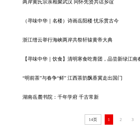
两岸黄氏宗亲相聚武汉 同怀先贤共话乡谊
（寻味中华｜名楼）诗画岳阳楼 忧乐贯古今
浙江缙云举行海峡两岸共祭轩辕黄帝大典
【寻味中华｜饮食】清明寒食吃青团，品尝新绿江南
“明前茶”与春争“鲜” 江西茶韵飘香冀走出国门
湖南岳麓书院：千年学府 千古常新
14页
1
2
3