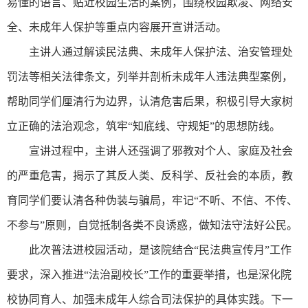
易懂的语言、贴近校园生活的案例，围绕校园欺凌、网络安
全、未成年人保护等重点内容展开宣讲活动。
主讲人通过解读民法典、未成年人保护法、治安管理处
罚法等相关法律条文，列举并剖析未成年人违法典型案例，
帮助同学们厘清行为边界，认清危害后果，积极引导大家树
立正确的法治观念，筑牢“知底线、守规矩”的思想防线。
宣讲过程中，主讲人还强调了邪教对个人、家庭及社会
的严重危害，揭示了其反人类、反科学、反社会的本质，教
育同学们要认清各种伪装与骗局，牢记“不听、不信、不传、
不参与”原则，自觉抵制各类不良诱惑，做知法守法好公民。
此次普法进校园活动，是该院结合“民法典宣传月”工作
要求，深入推进“法治副校长”工作的重要举措，也是深化院
校协同育人、加强未成年人综合司法保护的具体实践。下一