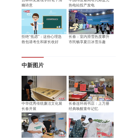
吉林和龙重现李白笔下清
中国纬度最高塔式熔盐光
幽诗意
热电站投产发电
拒绝“焦虑”：这份心理急
长春：室内滑雪热度攀升
救包请考生和家长收好
市民畅享夏日冰雪乐趣
中新图片
中华优秀传统廉洁文化展
长春连环画书店：上万册
长春开展
经典唤醒童年记忆