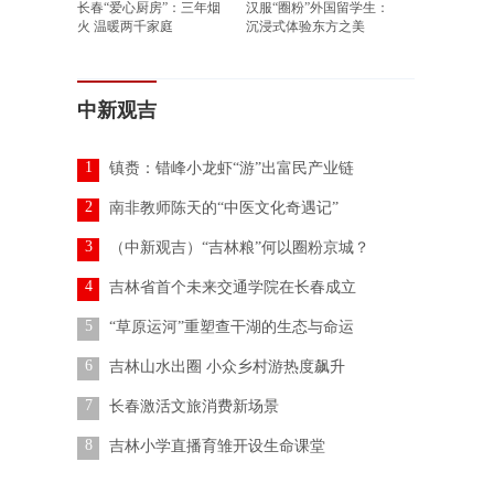
长春“爱心厨房”：三年烟
汉服“圈粉”外国留学生：
火 温暖两千家庭
沉浸式体验东方之美
中新观吉
1
镇赉：错峰小龙虾“游”出富民产业链
2
南非教师陈天的“中医文化奇遇记”
3
（中新观吉）“吉林粮”何以圈粉京城？
4
吉林省首个未来交通学院在长春成立
5
“草原运河”重塑查干湖的生态与命运
6
吉林山水出圈 小众乡村游热度飙升
7
长春激活文旅消费新场景
8
吉林小学直播育雏开设生命课堂