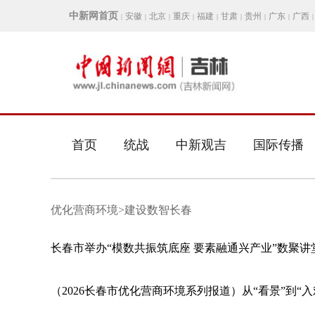
中新网首页
安徽
北京
重庆
福建
甘肃
贵州
广东
广西
|
|
|
|
|
|
|
|
|
首页
统战
中新观吉
国际传播
优化营商环境>建设数智长春
长春市举办“模数共振筑底座 要素融通兴产业”数聚讲堂
（2026长春市优化营商环境系列报道）从“看景”到“