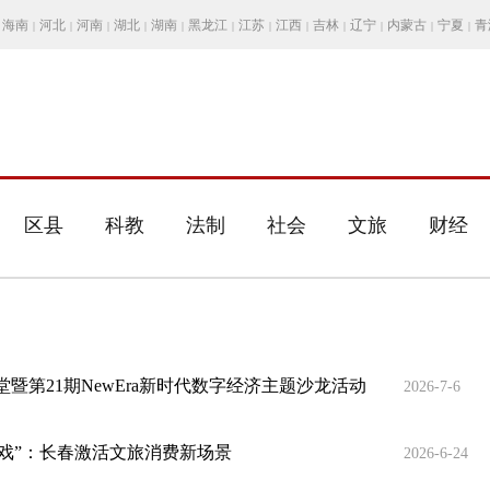
海南
河北
河南
湖北
湖南
黑龙江
江苏
江西
吉林
辽宁
内蒙古
宁夏
青
|
|
|
|
|
|
|
|
|
|
|
|
区县
科教
法制
社会
文旅
财经
暨第21期NewEra新时代数字经济主题沙龙活动
2026-7-6
入戏”：长春激活文旅消费新场景
2026-6-24