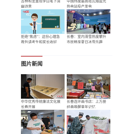
吉林和龙重现李白笔下清
中国纬度最高塔式熔盐光
幽诗意
热电站投产发电
拒绝“焦虑”：这份心理急
长春：室内滑雪热度攀升
救包请考生和家长收好
市民畅享夏日冰雪乐趣
图片新闻
中华优秀传统廉洁文化展
长春连环画书店：上万册
长春开展
经典唤醒童年记忆