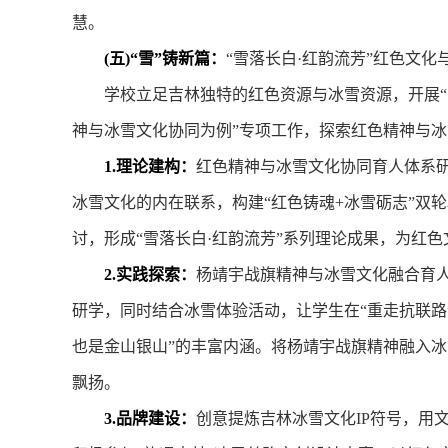
慧。
(五)“雪”铸新篇：
“雪落长白·红韵流芳”红色文
学校立足吉林独特的红色资源与冰雪资源，开展“
神与冰雪文化协同为例”专项工作，探索红色精神与
1.理论建构：
红色精神与冰雪文化协同育人体系
冰雪文化的内在联系，构建“红色铸魂+冰雪砺志”双
讨，形成“雪落长白·红韵流芳”系列理论成果，为红
2.实践探索：
杨靖宇战旗精神与冰雪文化融合育
研学，同时结合冰雪体验活动，让学生在“重走抗联路
也是金山银山”的丰富内涵。将杨靖宇战旗精神融入
飘扬。
3.品牌建设：
创意提炼吉林冰雪文化IP符号，用