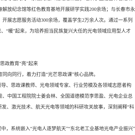
解放纪念馆等红色教育基地开展研学实践200余场；与长春市永
开展志愿服务活动300余场，覆盖学生2万余人次。通过一系列
来、“暖”起来，为培养担当民族复兴大任的光电领域应用型人才
思政教育“亮”起来
向同行，着力打造“光芒思政课”核心品牌。
领导、思政课教师、光电领域专家、行业劳模及各领域志愿者构
铨、中国工程院院士姜会林、全国道德模范李思盈、光电企业总
研发、激光技术、航天光电等领域的科研攻关故事，深刻阐释“科
中，系统嵌入“光电人逐梦航天”“东北老工业基地光电产业振兴”