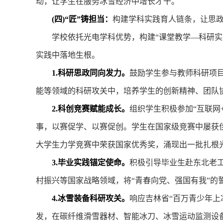
动，让学生在服务冰雪经济中增长才干。
(四)“匠”铸担当：
构建学科实践育人链条，让思政
学校依托光电学科优势，构建“课堂教学—科研实践
实践中落地生根。
1.科研思政同向发力。
鼓励学生参与教师科研项
能等领域的科研攻关中，培养学生的创新精神、团队协
2.科创竞赛赋能成长。
组织学生积极参加“互联网
事，以赛促学、以赛促创。学生在国家级竞赛中屡获
大学生力学竞赛中荣获国家优秀奖，涌现出一批扎根
3.毕业实践锚定使命。
积极引导毕业生赴东北老
村振兴等国家战略领域，将“青春向党、强国有我”的
4.冰雪装备科研攻关。
响应吉林省“百万青少年上
发，在碳纤维滑雪器材、智能冰刀、冰雪运动监测设