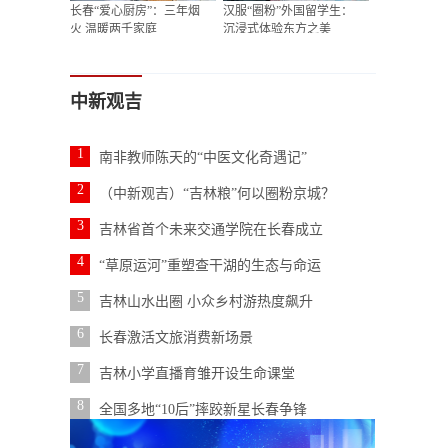
长春“爱心厨房”：三年烟
汉服“圈粉”外国留学生：
火 温暖两千家庭
沉浸式体验东方之美
中新观吉
1
南非教师陈天的“中医文化奇遇记”
2
（中新观吉）“吉林粮”何以圈粉京城？
3
吉林省首个未来交通学院在长春成立
4
“草原运河”重塑查干湖的生态与命运
5
吉林山水出圈 小众乡村游热度飙升
6
长春激活文旅消费新场景
7
吉林小学直播育雏开设生命课堂
8
全国多地“10后”摔跤新星长春争锋