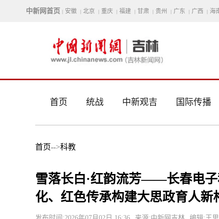
中新网首页
安徽
北京
重庆
福建
甘肃
贵州
广东
广西
海
|
|
|
|
|
|
|
|
|
首页
统战
中新观吉
国际传播
首页
-->
科教
雪落长白·红韵流芳——长春电
化、红色传承构建大思政育人新
发布时间:2026年07月02日 16:36
来源:中新网吉林
编辑:王