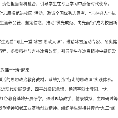
、责任担当有机融合，引导学生在专业学习中感悟时代使命。
“志愿模范进校园”活动，邀请全国优秀志愿者、“吉林好人”“抗
生涵养品德、坚定信念，推动“微光成炬、向光而行”成为校园新
生观看“同上一堂‘冰雪’思政大课”，邀请冰雪运动专家、冬奥健
历程、冬奥精神与吉林冰雪故事，引导学生在冰雪精神中感悟爱
政课堂“活”起来
的思想政治教育教材，系统打造“行走的思政课”实践体系。
省近现代史展览馆、四平战役纪念馆、杨靖宇烈士陵园、“九一
等红色教育基地开展研学，通过现场教学、情景模拟、主题研讨等
争精神和老工业基地创业精神。组织学生迎接并传承“九三”阅