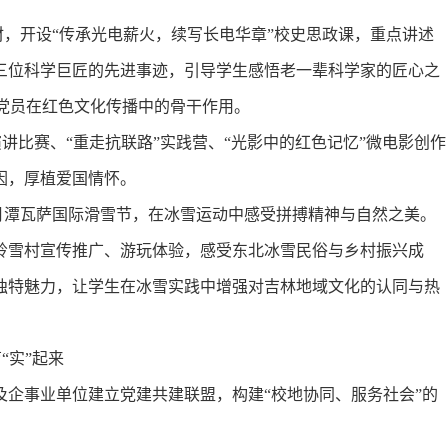
，开设“传承光电薪火，续写长电华章”校史思政课，重点讲述
三位科学巨匠的先进事迹，引导学生感悟老一辈科学家的匠心之
生党员在红色文化传播中的骨干作用。
演讲比赛、“重走抗联路”实践营、“光影中的红色记忆”微电影创作
因，厚植爱国情怀。
月潭瓦萨国际滑雪节，在冰雪运动中感受拼搏精神与自然之美。
岭雪村宣传推广、游玩体验，感受东北冰雪民俗与乡村振兴成
独特魅力，让学生在冰雪实践中增强对吉林地域文化的认同与热
“实”起来
事业单位建立党建共建联盟，构建“校地协同、服务社会”的