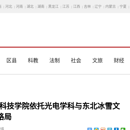
南
河北
河南
湖北
湖南
黑龙江
江苏
江西
吉林
辽宁
内蒙古
宁夏
|
|
|
|
|
|
|
|
|
|
|
|
区县
科教
法制
社会
文旅
财经
子科技学院依托光电学科与东北冰雪文
格局
思博