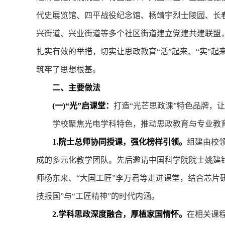
代史展览馆、四平战役纪念馆、杨靖宇烈士陵园、长春
兴街道、兴业街道等多个社区街道建立党建共建联盟，
扎实有效的举措，切实让思政教育“活”起来、“实”起
筑牢了思想根基。
二、主要做法
(一)“光”启课堂：
打造“光芒思政课”特色品牌，让
学校聚焦光电学科特色，推动思政教育与专业教育同
1.院士总师协同授课，强化榜样引领。
组建由校
成的多元化教学团队。先后邀请中国科学院院士姚建
师杨东来、“大国工匠”李万君等走进课堂，结合芯片
技报国”与“工匠精神”的时代内涵。
2.学科思政深度融合，厚植家国情怀。
在相关课程