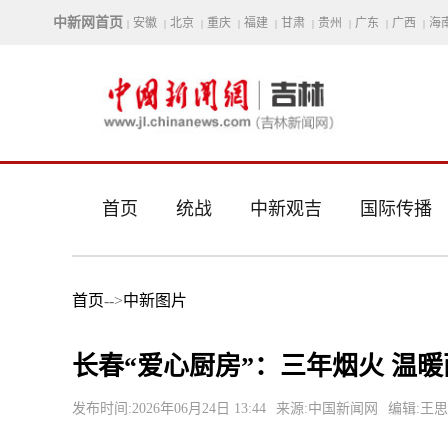
中新网首页
安徽
北京
重庆
福建
甘肃
贵州
广东
广西
海
|
|
|
|
|
|
|
|
|
首页
统战
中新观吉
国际传播
首页
-->
中新图片
长春“爱心厨房”：三年烟火 温
发布时间:2026年06月24日 13:44
来源:中国新闻网
编辑:王