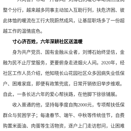
整个分行，越来越多同事主动加入互助行列，扶危济困、彼
此体恤的暖流在工行大院蔚然成风，让基层职场多了一份超
越工作的温情底色。
寸心济百姓，六年深耕社区送温暖
身为共产党员、国有金融从业者，刘博石始终坚信，金
融为民不止厅堂服务，更要俯身走进烟火人间。2020年，经
社区工作人员介绍，他知晓长山花园社区众多因病失业低保
户、困难家庭，即便有政策兜底，日常开销依旧举步维艰。
自此，一条长达六年的爱心帮扶路，在他脚下徐徐铺展。
收入普通的他，坚持每季度自掏2000元，专项帮扶低保
群众与贫困学子；每逢春节、端午、中秋等传统佳节，自费
购置米面油、肉蛋等生活物资，逐户上门走访慰问，让困难