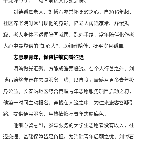
子深埋心底，主动向身边人传递温暖。
对待孤寡老人，刘博石亦常怀柔软之心。自2016年起，
社区养老院时常出现他的身影，陪老人闲话家常、舒缓孤
寂，老人身体不适便陪同就医、跑办手续，常年陪伴化作老
人心中最靠谱的“知心人”，以细碎陪伴，抚平岁月孤单。
志愿聚青年，倾资护航向善征途
涓滴微光汇聚，方能成浩荡暖流。在个人行善之外，刘
博石始终奔走在志愿服务一线，以自身力量感召更多青年投
身公益。长春站地区综合管理青年志愿服务项目启动之初，
他第一时间主动报名，穿梭在人流之中，为往来旅客答疑引
路、提供便民服务，用热情擦亮青年志愿底色。
他细心留意到，参与服务的大学生志愿者没有收入，往
返交通、基础保障皆是负担。为消除青年后顾之忧，刘博石