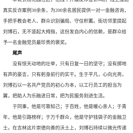
真实反诈案例30余条，为200余名居民提供一对一金融咨询，
手把手教会老人、群众识别骗局、守住积蓄。街坊邻里提起
刘博石，无不竖起大拇指，这份发自内心的信赖，是群众给
予一名金融党员最珍贵的褒奖。
尾声
没有惊天动地的壮举，只有日复一日的坚守；没有掷地
有声的豪言，只有躬身前行的实干。生于平凡，心向光亮，
刘博石以一名共产党员的初心为本，以工行员工的担当为
翼，把助人为乐融进日常，把为民服务刻进生活。
于同事，他是可靠知己；于百姓，他是暖心亲人；于青
年，他是引路榜样；于万千群众，他是守护钱袋子的金融卫
士。在吉林这片崇德向善的沃土上，刘博石持续以微光传递