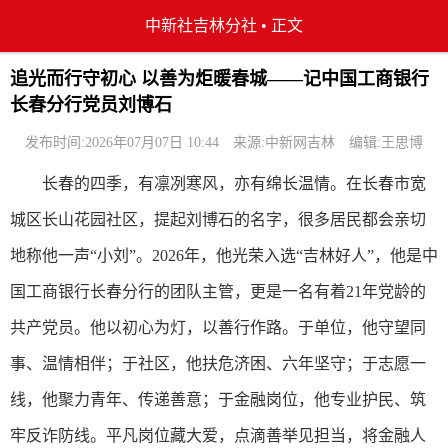
中新社吉林分社
•
正文
追光而行守初心 以善为炬暖春城——记中国工商银行
长春分行党员刘博石
发布时间:2026年07月07日 10:44
来源:中新网吉林
编辑:王思博
长春的四季，有凛冽寒风，亦有绵长温情。在长春市宽
城区长山花园社区，提起刘博石的名字，很多居民都会亲切
地称他一声“小刘”。2026年，他光荣入选“吉林好人”，他是中
国工商银行长春分行的团队主管，更是一名有着21年党龄的
共产党员。他以初心为灯，以善行作路。于单位，他守望同
事、温情相伴；于社区，他扶危济困、六年坚守；于志愿一
线，他聚力青年、传递善意；于金融岗位，他专业护民、筑
牢反诈防线。平凡岗位藏大爱，点滴善举见担当，将金融人