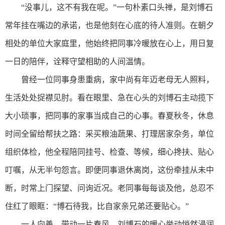
“没事儿，这不有我在呢。”一句朴素口头禅，是刘博石
常年挂在嘴边的承诺，也是他刻在心底的待人准则。在朝夕
相处的单位大家庭里，他始终把同事冷暖放在心上，用日复
一日的陪伴，诠释守望相助的人间温情。
曾经一位同事身患重病，家中尚有年迈老母无人照料，
生活处处捉襟见肘。看在眼里、急在心头的刘博石主动揽下
大小琐事，把同事的家事当成自己的心事。春夏秋冬，休息
时间全留给帮扶之路：采买粮油蔬果、打理居家杂务，单位
组织体检，他全程陪同挂号、检查、等候，细心搀扶、贴心
叮嘱，从无半句怨言。即便同事退休离岗，这份牵挂从未中
断，时常上门探望、问询近况。老同事每每谈及他，总忍不
住红了眼眶：“博石待我，比自家亲兄弟还要贴心。”
一人向善，带动一片春风。刘博石的暖心举动悄然浸润