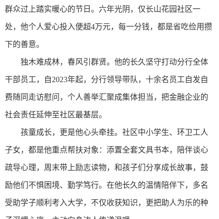
群众过上踏实暖心的节日。六年光阴，仅长山花园社区一
处，他个人爱心投入便超4万元，每一分钱，都是省吃俭用攒
下的善意。
独木难成林，春风引群贤。他的长久坚守打动分行全体
干部员工，自2023年起，分行领导带队，十余名员工自发自
费随同走访慰问，个人善举汇聚成集体担当，把金融企业的
社会责任延伸至社区最基层。
孩童成长，更是他心头牵挂。社区中小学生、环卫工人
子女，都是他重点帮扶对象：添置全套文具书本，陪伴谈心
疏导心理，周末带上励志读物，和孩子们分享成长故事，鼓
励他们不惧困境、勤学笃行。在他长久的温情陪伴下，多名
受助学子顺利考入大学，不仅收获知识，更把助人为乐的种