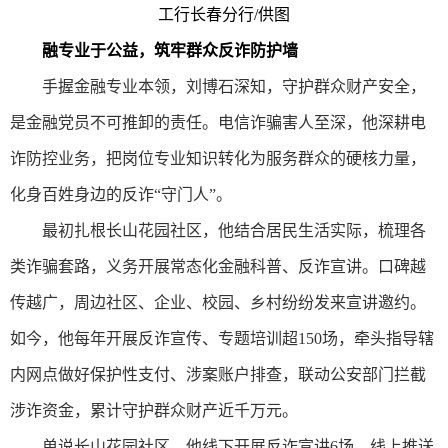
工行长春分行/供图
融专业于公益，筑牢群众反诈防护墙
手握金融专业本领，刘博石深知，守护群众财产安全，
是金融党员不可推卸的责任。电信诈骗害人至深，他深耕电
诈防控业务，把岗位专业知识转化为服务群众的硬核力量，
化身百姓身边的反诈“守门人”。
最初扎根长山花园社区，他结合居民生活实际，梳理各
类诈骗套路，义务开展常态化金融科普、反诈宣讲。口碑越
传越广，周边社区、企业、校园、乡村纷纷发来宣讲邀约。
如今，他每年开展反诈宣传、专题培训超150场，牵头指导辖
内网点做好保护性支付、涉案账户排查，联动公安部门拦截
涉诈资金，累计守护群众财产近千万元。
单说长山花园社区，他线下开展反诈宣讲6场，线上推送