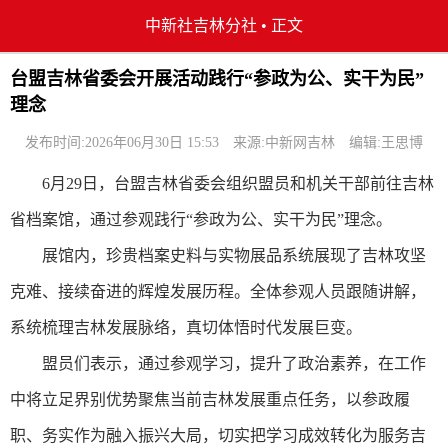
中新社吉林分社
•
正文
台盟吉林省委会开展活动践行“参政为公、实干为民”
理念
发布时间:2026年06月30日 15:53
来源:中新网吉林
编辑:王思博
6月29日，台盟吉林省委会组织盟员和机关干部前往吉林
省档案馆，通过参观践行“参政为公、实干为民”理念。
展馆内，珍贵档案史料与实物展品系统展现了吉林攻坚
克难、接续奋进的辉煌发展历程。全体参观人员跟随讲解，
系统梳理吉林发展脉络，真切体悟时代发展巨变。
盟员们表示，通过参观学习，提升了政治素养，在工作
中将立足界别优势聚焦当前吉林发展重点任务，以参政履
职、务实作为融入振兴大局，切实把学习成效转化为服务吉