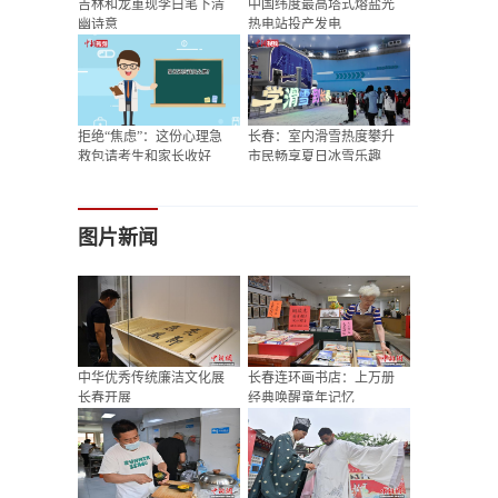
吉林和龙重现李白笔下清
中国纬度最高塔式熔盐光
幽诗意
热电站投产发电
拒绝“焦虑”：这份心理急
长春：室内滑雪热度攀升
救包请考生和家长收好
市民畅享夏日冰雪乐趣
图片新闻
中华优秀传统廉洁文化展
长春连环画书店：上万册
长春开展
经典唤醒童年记忆