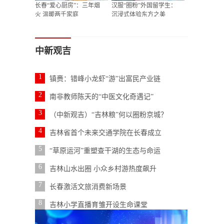
长春“爱心厨房”：三年烟
汉服“圈粉”外国留学生：
火 温暖两千家庭
沉浸式体验东方之美
中新观吉
1
镇赉：错峰小龙虾“游”出富民产业链
2
南非教师陈天的“中医文化奇遇记”
3
（中新观吉）“吉林粮”何以圈粉京城？
4
吉林省首个未来交通学院在长春成立
5
“草原运河”重塑查干湖的生态与命运
6
吉林山水出圈 小众乡村游热度飙升
7
长春激活文旅消费新场景
8
吉林小学直播育雏开设生命课堂