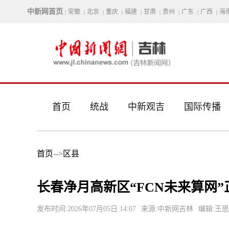
中新网首页
安徽
北京
重庆
福建
甘肃
贵州
广东
广西
海
|
|
|
|
|
|
|
|
|
首页
统战
中新观吉
国际传播
首页
-->
区县
长春净月高新区“FCN未来算网
发布时间:2026年07月05日 14:07
来源:中新网吉林
编辑:王