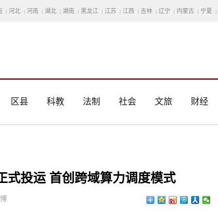
南
河北
河南
湖北
湖南
黑龙江
江苏
江西
吉林
辽宁
内蒙古
宁夏
|
|
|
|
|
|
|
|
|
|
|
|
区县
科教
法制
社会
文旅
财经
”正式投运 首创跨域算力调度模式
思博