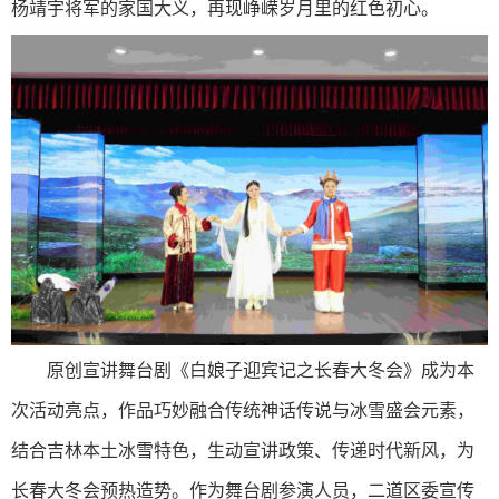
杨靖宇将军的家国大义，再现峥嵘岁月里的红色初心。
原创宣讲舞台剧《白娘子迎宾记之长春大冬会》成为本
次活动亮点，作品巧妙融合传统神话传说与冰雪盛会元素，
结合吉林本土冰雪特色，生动宣讲政策、传递时代新风，为
长春大冬会预热造势。作为舞台剧参演人员，二道区委宣传