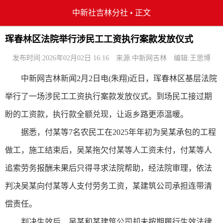
中新社吉林分社
•
正文
珲春林区法院举行涉民工工资执行案款发放仪式
发布时间:2026年02月02日 16:16
来源:中新网吉林
编辑:王思博
中新网吉林新闻2月2日电(朱翔)近日，珲春林区基层法院
举行了一场涉民工工资执行案款发放仪式。到场民工接过期
盼的工资款，执行款全额兑现，让返乡路更添温暖。
据悉，付某等7名农民工在2025年年初为吴某承包的工程
做工，施工结束后，吴某拖欠付某等人工资未付，付某等人
追索劳务报酬未果后只得寻求法院帮助，经法院审理，依法
判决吴某向付某等人支付劳务工资，某建筑公司承担连带清
偿责任。
判决生效后，吴某和某建筑公司却未按期履行生效法律