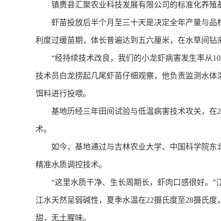
镇赉县汇聚农业科技发展有限公司的标准化养殖基
虾苗投放后半个月至三十天是决定全年产量与品相的
利度过缓苗期，体长普遍达到五六厘米，在水草间钻
“经持续技术改良，我们的小龙虾病害发生率从10%
技术员白龙捞起几尾虾苗仔细观察，他负责监测水体
饵料进行投喂。
基地历经三年田间试验与低温病害技术攻关，在20
术。
如今，基地通过与吉林农业大学、中国科学院东北
精准水质调控技术。
“这里水质干净、生长周期长，虾肉口感很好。”江
江水天然呈弱碱性，夏季水温在22摄氏度至28摄氏
甜，无土腥味。