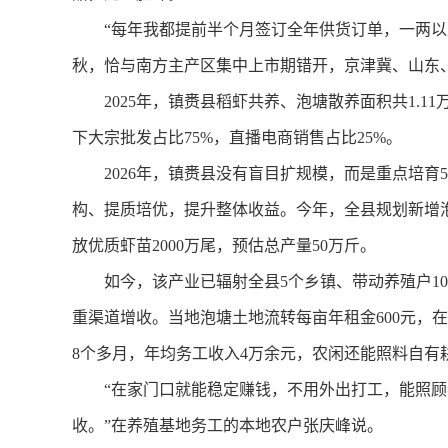
“每年我都提前半个月签订全年供货订单，一两以上
秋，恰与南方主产区集中上市期错开，京津冀、山东
2025年，镇赉县稻虾共养、泡塘散养面积共1.11
下大宗批发占比75%，直播电商销售占比25%。
2026年，镇赉县没有盲目扩规模，而是重点培育5
构、提质培优，提升整体收益。今年，全县规划新增泡塘2
放优质虾苗2000万尾，预估总产量50万斤。
如今，该产业已辐射全县5个乡镇、带动养殖户10
重渠道增收。当地泡塘土地流转每亩年租金600元，
8个多月，年均务工收入4万余元，农闲还能照料自有
“在家门口就能稳定赚钱，不用外出打工，能照顾
收。”在养殖基地务工的本地农户张庆峰说。