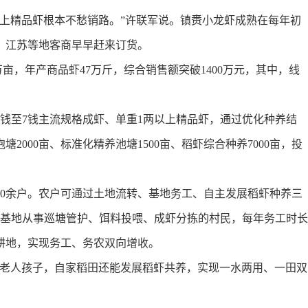
精品虾根本不愁销路。”许联军说。镇赉小龙虾成熟在每年初
、江苏等地客商早早赶来订货。
万亩，年产商品虾47万斤，综合销售额突破1400万元，其中，线
钱至7钱主流规格成虾、单重1两以上精品虾，通过优化种养结
000亩、标准化精养池塘1500亩、稻虾综合种养7000亩，投
0余户。农户可通过土地流转、基地务工、自主发展稻虾种养三
在基地从事巡塘管护、饵料投喂、成虾分拣的村民，每年务工时长
耕地，实现务工、务农双向增收。
老人孩子，自家稻田还能发展稻虾共养，实现一水两用、一田双