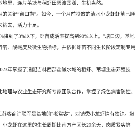
地里，连片苇塘与稻虾田碧波荡漾、生机盎然。
关键“窗口期”。如今，一个月前投放的清水小龙虾虾苗已顺
来钻去，活力十足。
降到了3%以下，虾苗成活率提高到90%以上。”塘口边，基地
溶氧、酸碱度及微生物指标，并依据虾苗不同生长阶段定制专用
23年掌握了适配吉林西部盐碱水域的稻虾、苇塘生态养殖技
地理与农业生态研究所专家团队合作，掌握了绿色病害防控、
苏客商许联军是基地的“老常客”，对镇赉小龙虾情有独钟。嫩
度，小龙虾在这里的生长周期比南方产区长20余天，肉质紧实鲜