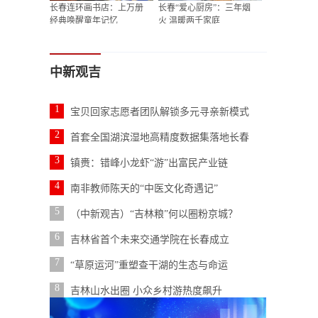
长春连环画书店：上万册
长春“爱心厨房”：三年烟
经典唤醒童年记忆
火 温暖两千家庭
中新观吉
1
宝贝回家志愿者团队解锁多元寻亲新模式
2
首套全国湖滨湿地高精度数据集落地长春
3
镇赉：错峰小龙虾“游”出富民产业链
4
南非教师陈天的“中医文化奇遇记”
5
（中新观吉）“吉林粮”何以圈粉京城？
6
吉林省首个未来交通学院在长春成立
7
“草原运河”重塑查干湖的生态与命运
8
吉林山水出圈 小众乡村游热度飙升