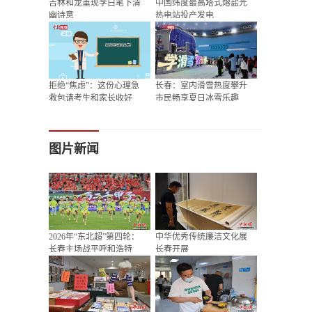
吉林和龙重现李白笔下清
中国纬度最高塔式熔盐光
幽诗意
热电站投产发电
拒绝“焦虑”：这份心理急
长春：室内滑雪热度攀升
救包请考生和家长收好
市民畅享夏日冰雪乐趣
图片新闻
2026年“东北超”第四轮：
中华优秀传统廉洁文化展
长春主场战平呼和浩特
长春开展