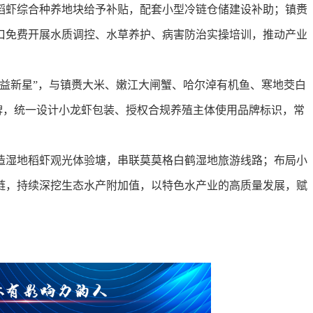
虾综合种养地块给予补贴，配套小型冷链仓储建设补助；镇赉
口免费开展水质调控、水草养护、病害防治实操培训，推动产业
新星”，与镇赉大米、嫩江大闸蟹、哈尔淖有机鱼、寒地茭白
品牌，统一设计小龙虾包装、授权合规养殖主体使用品牌标识，常
湿地稻虾观光体验塘，串联莫莫格白鹤湿地旅游线路；布局小
链，持续深挖生态水产附加值，以特色水产业的高质量发展，赋