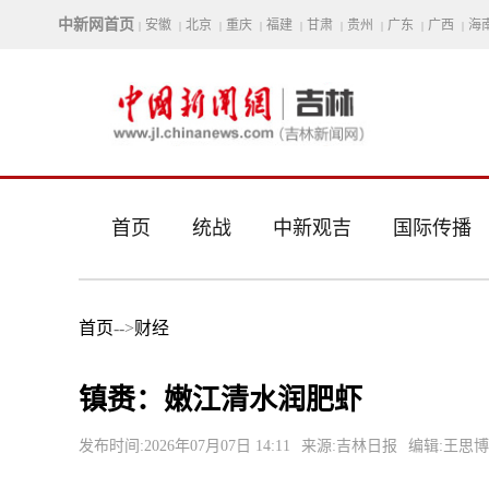
中新网首页
安徽
北京
重庆
福建
甘肃
贵州
广东
广西
海
|
|
|
|
|
|
|
|
|
首页
统战
中新观吉
国际传播
首页
-->
财经
镇赉：嫩江清水润肥虾
发布时间:2026年07月07日 14:11
来源:吉林日报
编辑:王思博