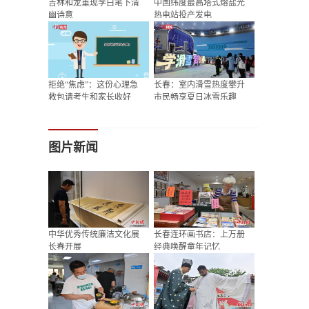
吉林和龙重现李白笔下清
中国纬度最高塔式熔盐光
幽诗意
热电站投产发电
拒绝“焦虑”：这份心理急
长春：室内滑雪热度攀升
救包请考生和家长收好
市民畅享夏日冰雪乐趣
图片新闻
中华优秀传统廉洁文化展
长春连环画书店：上万册
长春开展
经典唤醒童年记忆