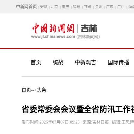
中新网首页
安徽
北京
重庆
福建
甘肃
贵州
广东
广西
海
|
|
|
|
|
|
|
|
|
首页
统战
中新观吉
国际传播
首页
-->
头条
省委常委会会议暨全省防汛工作
发布时间:2026年07月07日 09:25
来源:吉林日报
编辑:王思博