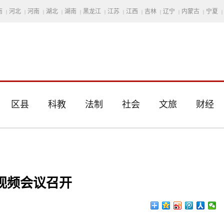
南
河北
河南
湖北
湖南
黑龙江
江苏
江西
吉林
辽宁
内蒙古
宁夏
|
|
|
|
|
|
|
|
|
|
|
|
区县
科教
法制
社会
文旅
财经
视频会议召开