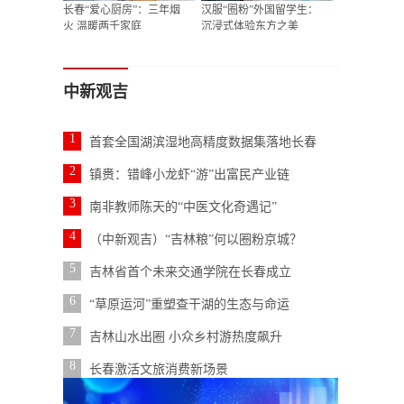
长春“爱心厨房”：三年烟
汉服“圈粉”外国留学生：
火 温暖两千家庭
沉浸式体验东方之美
中新观吉
1
首套全国湖滨湿地高精度数据集落地长春
2
镇赉：错峰小龙虾“游”出富民产业链
3
南非教师陈天的“中医文化奇遇记”
4
（中新观吉）“吉林粮”何以圈粉京城？
5
吉林省首个未来交通学院在长春成立
6
“草原运河”重塑查干湖的生态与命运
7
吉林山水出圈 小众乡村游热度飙升
8
长春激活文旅消费新场景