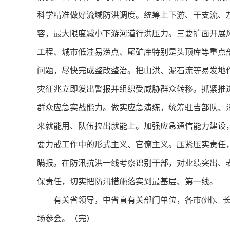
科学精准做好流域防洪调度。统筹上下游、干支流、
容，最大限度减小下游河道行洪压力。三要扩面开展
工程、城市低洼易涝点、尾矿库特别是头顶库等重点
问题，尽快完成整改整治。把山洪、泥石流等易发地
灾征兆立即发出警报并组织受威胁群众转移‌。抓紧
群众应急实战能力。做实应急演练，统筹驻吉部队、
来就能用、队伍拉出就能上。加强应急通信能力建设，
要力戒工作中的形式主义、官僚主义。压紧压实责任
瞒报。在防汛抗洪一线考察识别干部，对业绩突出、
保责任，切实把防汛措施落实到最基层、第一线。
有关省领导，中省直有关部门单位，各市(州)、长
场参会。（完）