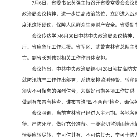
7月6日，省委书记黄强主持召开省委常委会会议暨
政治局会议精神，进一步提高政治站位，立即进入战
度汛这场硬仗，保障人民群众生命财产安全。省委副
会议传达学习6月30日中共中央政治局会议精神，
厅、省应急厅工作汇报。省军区、武警吉林省总队主
言。副省长刘伟对相关工作作具体安排。
会议指出，中共中央政治局继4月28日就提高防灾
就防汛抗旱工作作出部署，系统安排监测预警、转移
须臾不可懈怠的强烈信号，为做好汛期各项工作提供
做到有布置有检查、谁布置谁“四不两直”检查，确保
会议强调，当前吉林省已经进入主汛期。各地各部门
待、严防死守，做好充分准备。一要密切监测雨情水情
情要应转尽转，宁可信其有、不可信其无，宁可十防