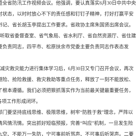
全省防汛工作视频会议。他强调，要认真落实6月30日中共中央
时状态，以时时放心不下的责任感和钉钉子精神，打好打赢平安
书记、省长胡玉亭提出工作要求。省政协主席朱国贤出席会议。
听取省委督查室、省气象局、省水利厅、省自然资源厅、省住建
要负责同志，四平市、松原扶余市党委主要负责同志作表态发
减灾救灾能力进行集体学习后，6月30日又专门召开会议，再次
避险、抢险救援、救灾救助等重点任务，释放了一刻不能放松、
了根本遵循。我们必须把狠抓落实作为当前最关键最重要任务，
各项工作形成闭环。
要坚持底线思维、极限思维，树牢“防胜于救”理念，严阵以
风情汛情。突出抓好短临预报，完善“叫应”机制，一旦发生险
九空、不能万一失防，宁可事前听骂声、不可事后听哭声。二要