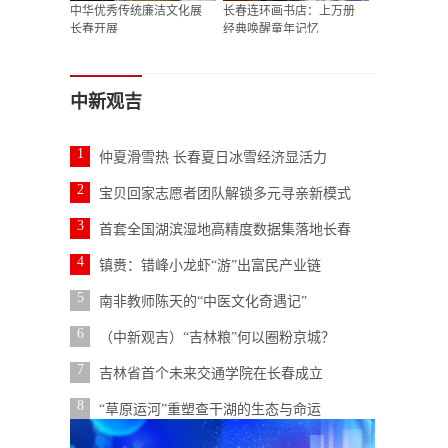
中华优秀传统廉洁文化展
长春连环画书店：上万册
长春开展
经典唤醒童年记忆
中新观吉
1
仲夏滑雪热 长春夏日冰雪经济显活力
2
宝贝回家志愿者团队解锁多元寻亲新模式
3
首套全国湖滨湿地高精度数据集落地长春
4
镇赉：错峰小龙虾“游”出富民产业链
5
南非教师陈天的“中医文化奇遇记”
6
（中新观吉）“吉林粮”何以圈粉京城？
7
吉林省首个未来交通学院在长春成立
8
“草原运河”重塑查干湖的生态与命运