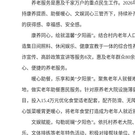
养老服务是惠及千家万户的重点民生工作。2026
持康养提质、助餐暖心、文娱润心三管齐下，持续补
的获得感、幸福感、安全感。
康养同心，绘就温馨“夕阳画”。结合村内老年人口
造集日间照料、休闲娱乐、健康宣教于一体的综合性养
诈宣传、高龄政策宣讲等服务8次，惠及老年群众80
心、便捷的养老服务。
暖心助餐，乐享和美“夕阳景”。聚焦老年人就餐难
地，做实老年助餐惠民服务。针对原养老大院设施薄
目，投入15.4万元优化食堂适老配套，配齐防滑、无
心饭菜暖胃更暖心，将老年食堂打造成为老年人就近
文娱赋能，勾勒斑斓“夕阳色”。依托村养老大院、
乐、文体排练等老年特色活动，积极对接帮扶单位、