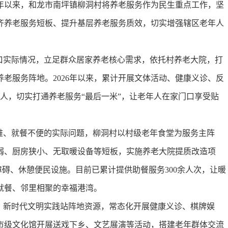
年以来，和龙市南坪镇柳洞村将养老服务作为民生重点工作，坚
齐养老服务短板、提升基层养老服务质效，切实增强辖区老年人
实际情况，立足群众居家养老核心需求，依托村养老大院，打
老服务阵地。2026年以来，累计开展文体活动、健康义诊、反
余人，切实打通养老服务“最后一米”，让老年人在家门口享受贴
、就餐不便的实际问题，柳洞村以村级老年食堂为服务主阵
弱、厨房狭小、无取暖设备等短板，实施养老大院提质改造项
障碍、休憩便民设施。目前已累计提供助餐服务300余人次，让暖
就餐、邻里相聚的幸福港湾。
新时代文明实践站阵地资源，常态化开展健康义诊、棋牌娱
市级文化馆开展送戏下乡、文艺展演等活动，搭建老年群体交流