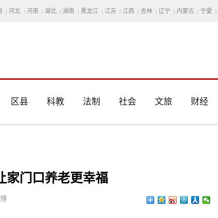
南
河北
河南
湖北
湖南
黑龙江
江苏
江西
吉林
辽宁
内蒙古
宁夏
|
|
|
|
|
|
|
|
|
|
|
|
区县
科教
法制
社会
文旅
财经
让家门口养老更幸福
思博