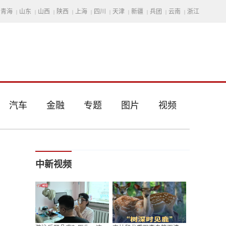
青海
山东
山西
陕西
上海
四川
天津
新疆
兵团
云南
浙江
|
|
|
|
|
|
|
|
|
|
汽车
金融
专题
图片
视频
中新视频