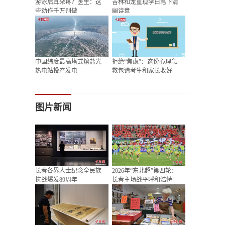
游泳后耳朵疼？医生：这
吉林和龙重现李白笔下清
些动作千万别做
幽诗意
中国纬度最高塔式熔盐光
拒绝“焦虑”：这份心理急
热电站投产发电
救包请考生和家长收好
图片新闻
长春各界人士纪念全民族
2026年“东北超”第四轮：
抗战爆发89周年
长春主场战平呼和浩特