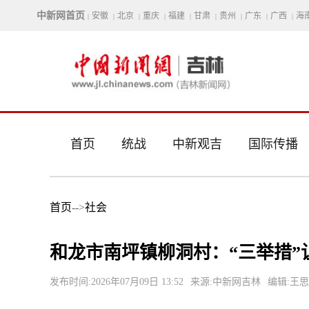
中新网首页
安徽
北京
重庆
福建
甘肃
贵州
广东
广西
海
|
|
|
|
|
|
|
|
|
首页
统战
中新观吉
国际传播
首页
-->
社会
和龙市南坪镇柳洞村：“三举措”
发布时间:2026年07月09日 13:52
来源:中新网吉林
编辑:王