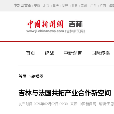
中新网首页
安徽
北京
重庆
福建
甘肃
贵州
广东
广西
海
|
|
|
|
|
|
|
|
|
首页
统战
中新观吉
国际传播
首页
-->
轮播图
吉林与法国共拓产业合作新空间
发布时间:2026年02月02日 09:30
来源:中国新闻网
编辑:王