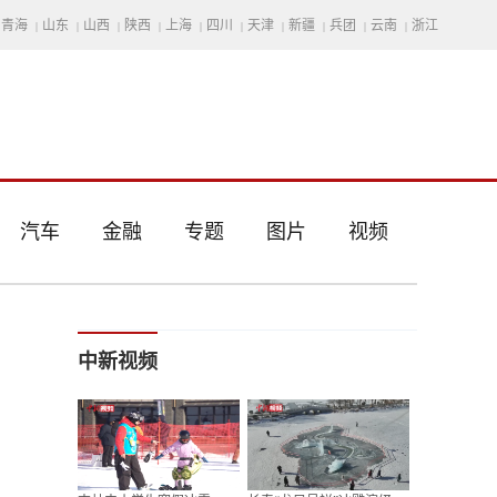
青海
山东
山西
陕西
上海
四川
天津
新疆
兵团
云南
浙江
|
|
|
|
|
|
|
|
|
|
汽车
金融
专题
图片
视频
中新视频