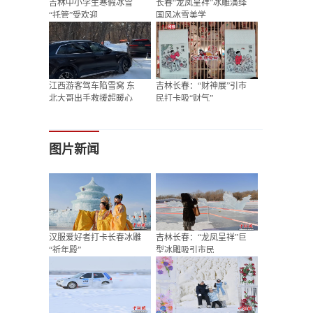
吉林中小学生寒假冰雪
长春“龙凤呈祥”冰雕演绎
“托管”受欢迎
国风冰雪美学
江西游客驾车陷雪窝 东
吉林长春：“财神展”引市
北大哥出手救援超暖心
民打卡吸“财气”
图片新闻
汉服爱好者打卡长春冰雕
吉林长春：“龙凤呈祥”巨
“祈年殿”
型冰雕吸引市民