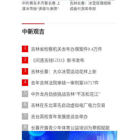
中外赛车手齐聚长春 上
吉林长春：冰雪玫瑰相映
演冰雪版“速度与激情”
成画引游客参观
中新观吉
1
吉林省检察机关去年办理案件9.4万件
2
《问道吉线G331》新书发布
3
吉林长春：大众冰雪运动花样上新
4
去年吉林法院审结一审刑案16717件
5
中外龙舟劲旅挑战吉林“不冻松花江”
6
吉林在东北率先启动虚拟电厂电力交易
7
吉台高校青年发展座谈会举办
8
长春开展青少年体育公益培训为寒假赋能