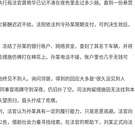
行局法官龚艳华已记不清在夜色里走过多少趟。直到一份悬赏
薪酬迟迟不给。法院依法判令孙某限期支付，可判决生效后，
冻结了孙某的银行账户、网络资金，查封了其名下车辆，并将
些措施仿佛打在棉花上。孙某电话不接，账户里也几乎无钱可
终见不到人。询问邻居，得到的回应大多是“很久没见到人
和同事冒雨蹲守到深夜，仍旧扑了空。司法拘留措施因无法找到本
失望而归，眉头拧成了疙瘩。
，法官认为孙某具有一定的履行能力，只是恶意逃避。法官向
公告，借助社会力量寻找线索。在法官的帮助下，刘某正式向法