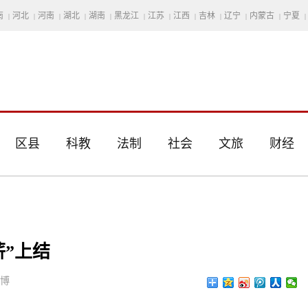
南
河北
河南
湖北
湖南
黑龙江
江苏
江西
吉林
辽宁
内蒙古
宁夏
|
|
|
|
|
|
|
|
|
|
|
|
区县
科教
法制
社会
文旅
财经
薪”上结
思博