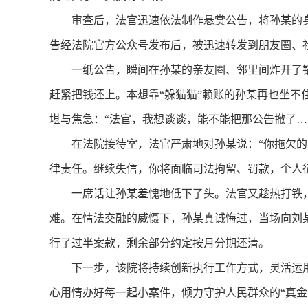
审查后，法官迅速依法制作悬赏公告，将孙某的身
告经法院官方公众号发布后，被迅速转发到朋友圈、
一纸公告，瞬间在孙某的亲友圈、邻里间炸开了锅
赶紧把钱还上。本想靠“躲猫猫”赖账的孙某再也坐不
堪与焦急：“法官，我想谈谈，能不能把那公告撤了…
在法院接待室，法官严肃地对孙某说：“你拖欠的
律责任。继续失信，你将面临司法拘留、罚款，个人
一席话让孙某羞愧地低下了头。法官又趁热打铁，
难。在情法交融的威慑下，孙某真诚悔过，当场向刘
行了过半案款，剩余部分约定按月分期还清。
下一步，该院将持续创新执行工作方式，灵活运用
心用情办好每一起小案件，倾力守护人民群众的“真金白