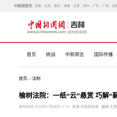
中新网首页
安徽
北京
重庆
福建
甘肃
贵州
广东
广西
海
|
|
|
|
|
|
|
|
|
首页
统战
中新观吉
国际传播
首页
-->
法制
榆树法院：一纸“云”悬赏 巧解“
发布时间:2026年07月08日 11:59
来源:中新网吉林
编辑:王