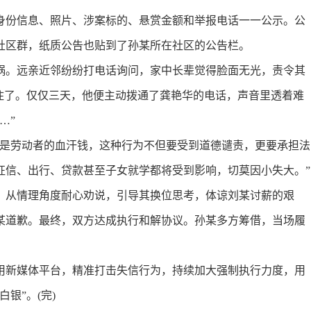
份信息、照片、涉案标的、悬赏金额和举报电话一一公示。公
社区群，纸质公告也贴到了孙某所在社区的公告栏。
。远亲近邻纷纷打电话询问，家中长辈觉得脸面无光，责令其
住了。仅仅三天，他便主动拨通了龚艳华的电话，声音里透着难
…”
是劳动者的血汗钱，这种行为不但要受到道德谴责，更要承担法
征信、出行、贷款甚至子女就学都将受到影响，切莫因小失大。”
从情理角度耐心劝说，引导其换位思考，体谅刘某讨薪的艰
某道歉。最终，双方达成执行和解协议。孙某多方筹借，当场履
新媒体平台，精准打击失信行为，持续加大强制执行力度，用
银”。(完)