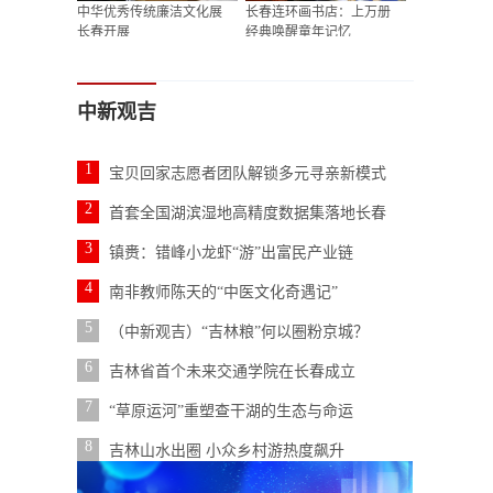
中华优秀传统廉洁文化展
长春连环画书店：上万册
长春开展
经典唤醒童年记忆
中新观吉
1
宝贝回家志愿者团队解锁多元寻亲新模式
2
首套全国湖滨湿地高精度数据集落地长春
3
镇赉：错峰小龙虾“游”出富民产业链
4
南非教师陈天的“中医文化奇遇记”
5
（中新观吉）“吉林粮”何以圈粉京城？
6
吉林省首个未来交通学院在长春成立
7
“草原运河”重塑查干湖的生态与命运
8
吉林山水出圈 小众乡村游热度飙升