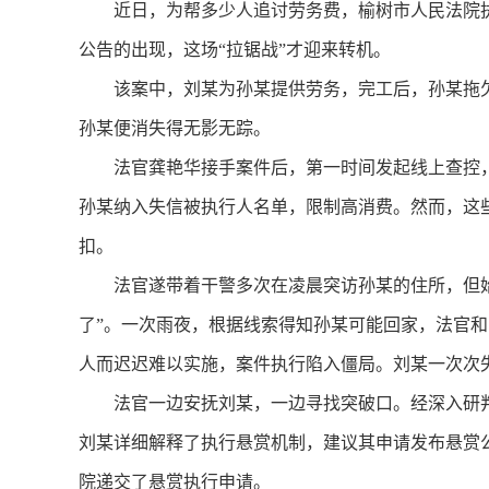
近日，为帮多少人追讨劳务费，榆树市人民法院执
公告的出现，这场“拉锯战”才迎来转机。
该案中，刘某为孙某提供劳务，完工后，孙某拖欠
孙某便消失得无影无踪。
法官龚艳华接手案件后，第一时间发起线上查控，
孙某纳入失信被执行人名单，限制高消费。然而，这
扣。
法官遂带着干警多次在凌晨突访孙某的住所，但始
了”。一次雨夜，根据线索得知孙某可能回家，法官
人而迟迟难以实施，案件执行陷入僵局。刘某一次次
法官一边安抚刘某，一边寻找突破口。经深入研判
刘某详细解释了执行悬赏机制，建议其申请发布悬赏
院递交了悬赏执行申请。