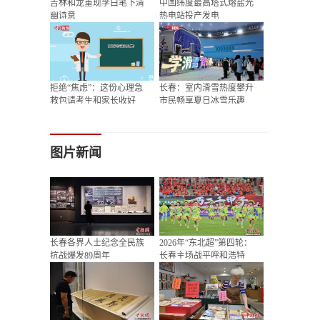
吉林和龙重现李白笔下清
中国纬度最高塔式熔盐光
幽诗意
热电站投产发电
拒绝“焦虑”：这份心理急
长春：室内滑雪热度攀升
救包请考生和家长收好
市民畅享夏日冰雪乐趣
图片新闻
长春各界人士纪念全民族
2026年“东北超”第四轮：
抗战爆发89周年
长春主场战平呼和浩特