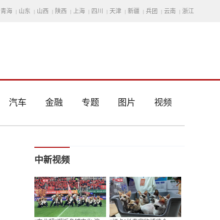
青海
山东
山西
陕西
上海
四川
天津
新疆
兵团
云南
浙江
|
|
|
|
|
|
|
|
|
|
汽车
金融
专题
图片
视频
中新视频