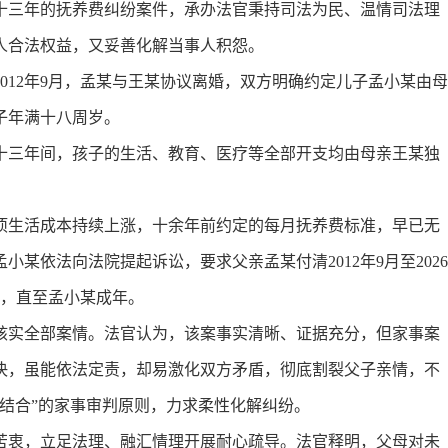
三年的抚养费纠纷案件，承办法官秉持司法为民、温情司法理
人合法权益，又妥善化解当事人积怨。
12年9月，孟某与王某协议离婚，双方明确约定儿子孟小某由母
子年满十八周岁。
三年间，孩子的生活、教育、医疗等全部开支均由母亲王某独
生活成本持续上涨，十余年前约定的每月抚养费标准，早已无
某依法向法院提起诉讼，要求父亲孟某付清2012年9月至2026
准，直至孟小某成年。
实全部案情。法官认为，该案事实清晰、证据充分，但家事案
决，虽能依法定责，却易激化双方矛盾，彻底割裂父子亲情，不
结合”的家事审判原则，力求柔性化解纠纷。
衷，立足法理、融汇情理开展耐心疏导。法官释明，父母对未