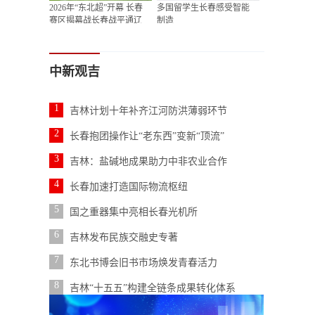
2026年“东北超”开幕 长春
多国留学生长春感受智能
赛区揭幕战长春战平通辽
制造
中新观吉
1
吉林计划十年补齐江河防洪薄弱环节
2
长春抱团操作让“老东西”变新“顶流”
3
吉林：盐碱地成果助力中非农业合作
4
长春加速打造国际物流枢纽
5
国之重器集中亮相长春光机所
6
吉林发布民族交融史专著
7
东北书博会旧书市场焕发青春活力
8
吉林“十五五”构建全链条成果转化体系