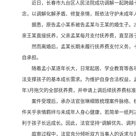
近日，长春市九台区人民法院成功调解一起跨越十
念，以调解化解矛盾、修复亲情，既依法守护未成年
据悉，原告孟小某系被告孟某与王某的婚生子。20
亲王某直接抚养，父亲孟某每月支付抚养费，直至孩
然而离婚后，孟某长期未履行抚养费支付义务，十
自承担。
随着孟小某逐年长大，日常起居、学业教育等各项
法支撑孩子的基本成长需求。为维护自身合法权益，孟小
年3月拖欠的全部抚养费，并申请上调后续抚养费标
案件受理后，承办法官张琳细致梳理案件脉络、核
件关乎亲情羁绊与未成年人身心健康，若简单一纸判
利于孩子长远成长。因此，法官坚持“调解优先、调判
庭审过程中，法官充分倾听双方当事人的诉求与苦