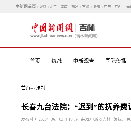
中新网首页
安徽
北京
重庆
福建
甘肃
贵州
广东
广西
海
|
|
|
|
|
|
|
|
|
首页
统战
中新观吉
国际传播
首页
-->
法制
长春九台法院：“迟到”的抚养费
发布时间:2026年06月03日 18:19
来源:中新网吉林
编辑:王