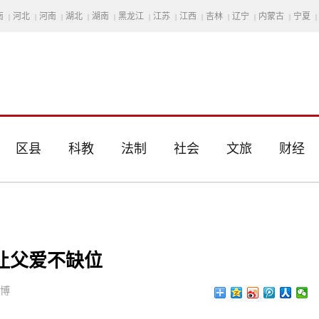
南
河北
河南
湖北
湖南
黑龙江
江苏
江西
吉林
辽宁
内蒙古
宁夏
|
|
|
|
|
|
|
|
|
|
|
|
区县
科教
法制
社会
文旅
财经
让父爱不缺位
思博