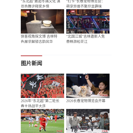
“东北超”邂逅冬捕文化 演
“打卡”长春宠物博览会：
员热舞诠释家乡情
萌宠异兽齐聚尽显趣味
侠客视角探文博 吉林特
“北国江城”吉林邀新人免
色展览解锁古韵风华
费畅游松花江
图片新闻
2026年“东北超”第二轮长
2026长春宠物博览会开幕
春主场战平大连